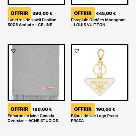
OFFRIR
OFFRIR
290,00
€
445,00
€
Lunettes de soleil Papillon
Parapluie Ondées Monogram
S005 Acétate – CELINE
– LOUIS VUITTON
OFFRIR
OFFRIR
160,00
€
190,00
€
Echarpe en laine Canada
Bijoux de sac Logo Prada –
Oversize – ACNE STUDIOS
PRADA