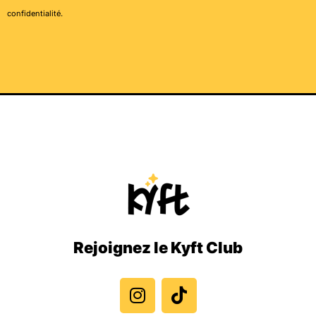
confidentialité
.
Rejoignez le Kyft Club
I
T
n
i
s
k