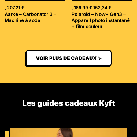
207,21
€
169,99
€
152,34
€
Aarke – Carbonator 3 –
Polaroid – Now+ Gen3 –
Machine à soda
Appareil photo instantané
+ film couleur
VOIR PLUS DE CADEAUX ✨
Les guides cadeaux Kyft​