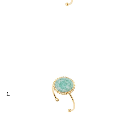
Ajouter à ma Kyft list