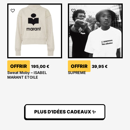
OFFRIR
OFFRIR
195,00
€
39,95
€
Sweat Moby – ISABEL
SUPREME
MARANT ETOILE
PLUS D'IDÉES CADEAUX ✨