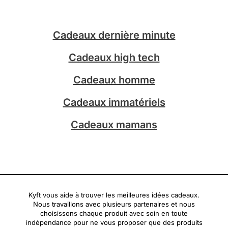
t
t
a
o
g
k
Cadeaux dernière minute
r
a
Cadeaux high tech
m
Cadeaux homme
Cadeaux immatériels
Cadeaux mamans
Kyft vous aide à trouver les meilleures idées cadeaux.
Nous travaillons avec plusieurs partenaires et nous
choisissons chaque produit avec soin en toute
indépendance pour ne vous proposer que des produits