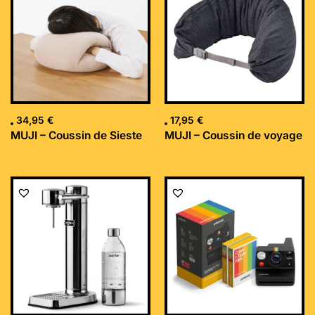
34,95
€
17,95
€
MUJI – Coussin de Sieste
MUJI – Coussin de voyage
Le
Le
prix
prix
initial
actuel
était :
est :
169,99 €.
152,34 €.