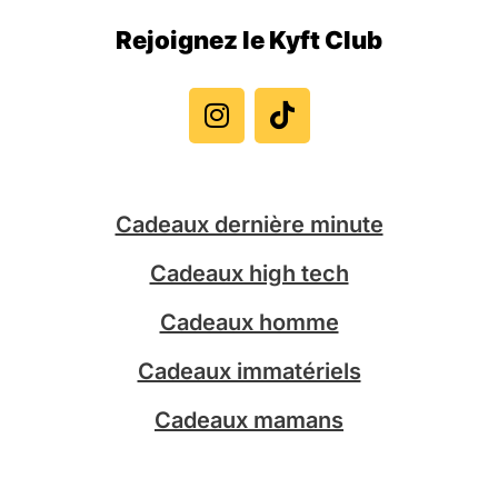
Rejoignez le Kyft Club
I
T
n
i
s
k
t
t
a
o
g
k
Cadeaux dernière minute
r
a
Cadeaux high tech
m
Cadeaux homme
Cadeaux immatériels
Cadeaux mamans