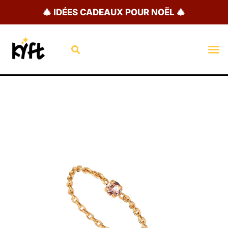
Aller
🎄 IDÉES CADEAUX POUR NOËL 🎄
au
contenu
Rechercher
M