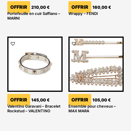
OFFRIR
OFFRIR
210,00
€
160,00
€
Portefeuille en cuir Saffiano –
Wrappy – FENDI
MARNI
OFFRIR
OFFRIR
145,00
€
105,00
€
Valentino Garavani – Bracelet
Ensemble pour cheveux –
Rockstud – VALENTINO
MAX MARA