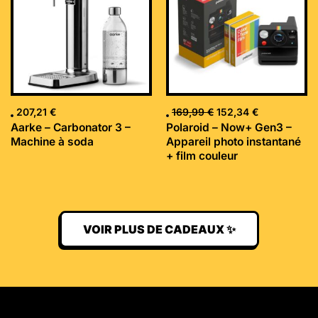
169,99 €.
152,34 €.
207,21
€
169,99
€
152,34
€
Aarke – Carbonator 3 –
Polaroid – Now+ Gen3 –
Machine à soda
Appareil photo instantané
+ film couleur
VOIR PLUS DE CADEAUX ✨