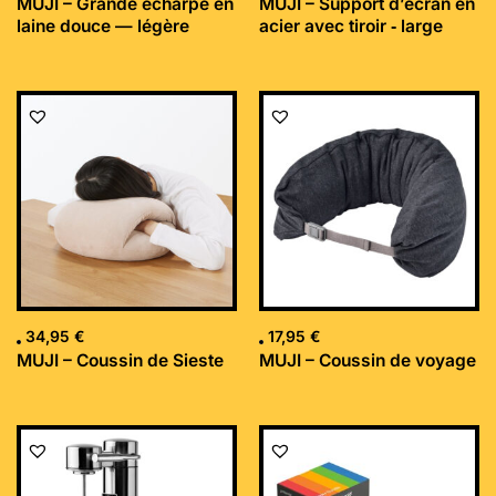
MUJI – Grande écharpe en
MUJI – Support d’écran en
laine douce — légère
acier avec tiroir ‐ large
34,95
€
17,95
€
MUJI – Coussin de Sieste
MUJI – Coussin de voyage
Le
Le
prix
prix
initial
actuel
était :
est :