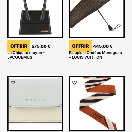
OFFRIR
OFFRIR
575,00
€
445,00
€
Le Chiquito moyen –
Parapluie Ondées Monogram
JACQUEMUS
– LOUIS VUITTON