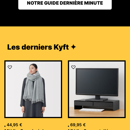
NOTRE GUIDE DERNIÈRE MINUTE
Les derniers Kyft ✦
44,95
€
69,95
€