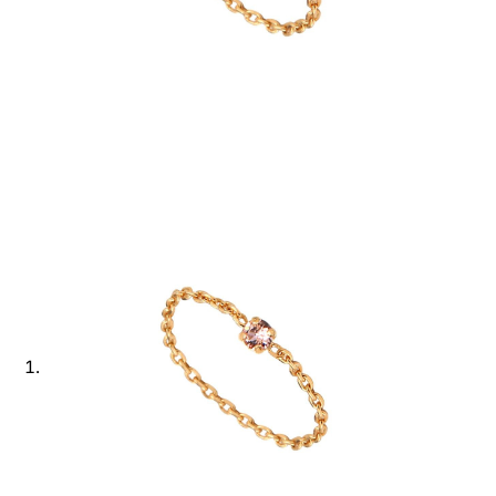
Ajouter à ma Kyft list