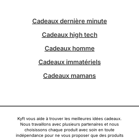
t
t
a
o
g
k
Cadeaux dernière minute
r
a
Cadeaux high tech
m
Cadeaux homme
Cadeaux immatériels
Cadeaux mamans
Kyft vous aide à trouver les meilleures idées cadeaux.
Nous travaillons avec plusieurs partenaires et nous
choisissons chaque produit avec soin en toute
indépendance pour ne vous proposer que des produits