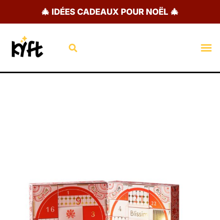
Aller
🎄 IDÉES CADEAUX POUR NOËL 🎄
au
contenu
Rechercher
M