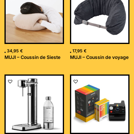
34,95
€
17,95
€
MUJI – Coussin de Sieste
MUJI – Coussin de voyage
Le
Le
prix
prix
initial
actuel
était :
est :
169,99 €.
152,34 €.