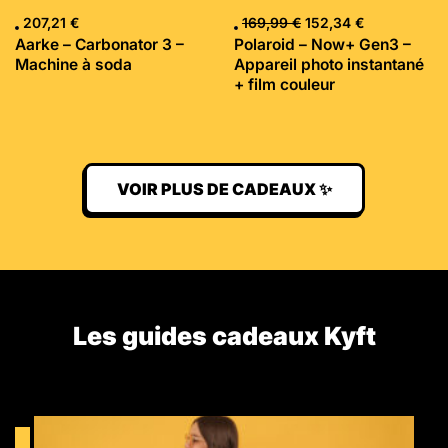
207,21
€
169,99
€
152,34
€
Aarke – Carbonator 3 –
Polaroid – Now+ Gen3 –
Machine à soda
Appareil photo instantané
+ film couleur
VOIR PLUS DE CADEAUX ✨
Les guides cadeaux Kyft​