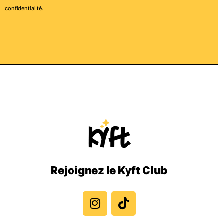
confidentialité
.
Rejoignez le Kyft Club
I
T
n
i
s
k