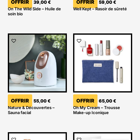
OFFRIR
OFFRIR
39,00
€
59,00
€
On The Wild Side – Huile de
Well Kept – Rasoir de sûreté
soin bio
OFFRIR
OFFRIR
55,00
€
65,00
€
Nature & Découvertes –
Oh My Cream – Trousse
Sauna facial
Make-up Iconique