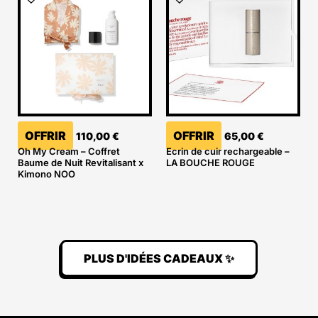
OFFRIR
OFFRIR
110,00
€
65,00
€
Oh My Cream – Coffret
Ecrin de cuir rechargeable –
Baume de Nuit Revitalisant x
LA BOUCHE ROUGE
Kimono NOO
PLUS D'IDÉES CADEAUX ✨