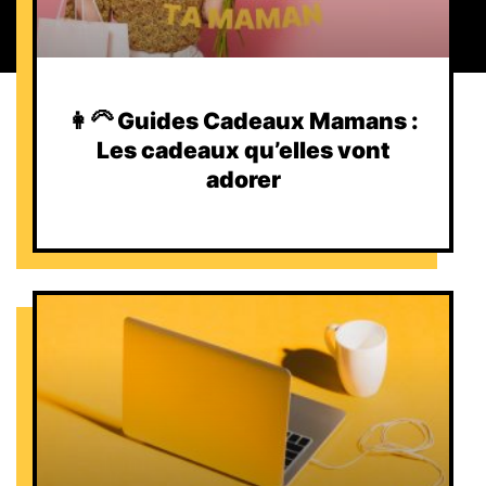
👩‍🦳 Guides Cadeaux Mamans :
Les cadeaux qu’elles vont
adorer