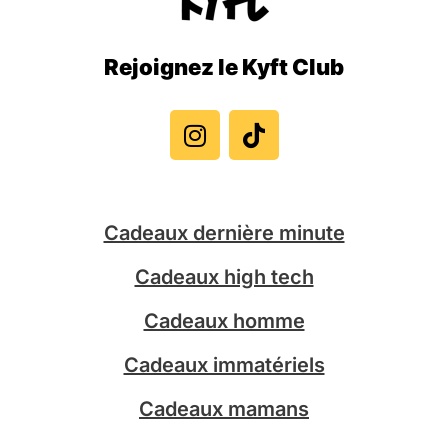
Rejoignez le Kyft Club
I
T
n
i
s
k
t
t
a
o
g
k
Cadeaux dernière minute
r
a
Cadeaux high tech
m
Cadeaux homme
Cadeaux immatériels
Cadeaux mamans