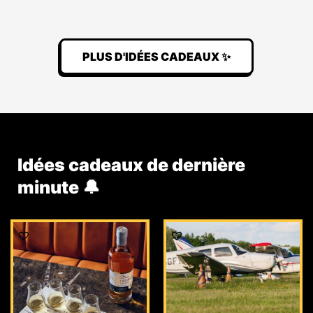
PLUS D'IDÉES CADEAUX ✨
Idées cadeaux de dernière
minute 🔔
Le
Le
prix
prix
initial
actuel
était :
est :
159,00 €.
149,00 €.