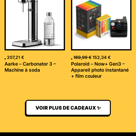
initial
actuel
était :
est :
169,99 €.
152,34 €.
207,21
€
169,99
€
152,34
€
Aarke – Carbonator 3 –
Polaroid – Now+ Gen3 –
Machine à soda
Appareil photo instantané
+ film couleur
VOIR PLUS DE CADEAUX ✨