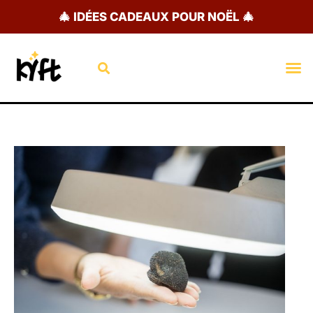
Aller
🎄 IDÉES CADEAUX POUR NOËL 🎄
au
contenu
Rechercher
M