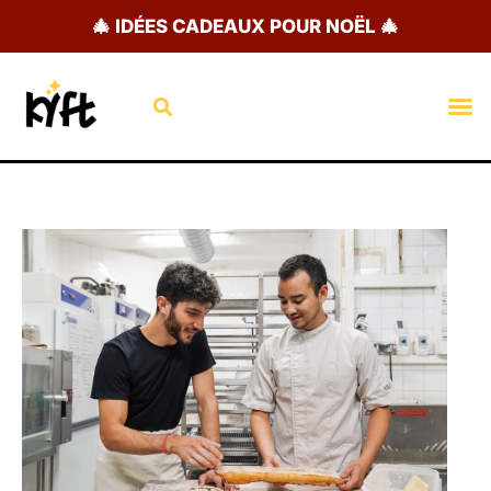
Aller
🎄 IDÉES CADEAUX POUR NOËL 🎄
au
contenu
Rechercher
M