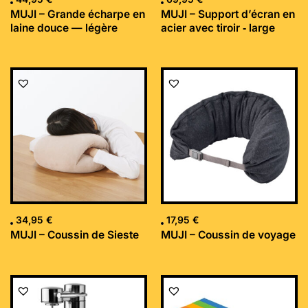
MUJI – Grande écharpe en
MUJI – Support d’écran en
laine douce — légère
acier avec tiroir ‐ large
34,95
€
17,95
€
MUJI – Coussin de Sieste
MUJI – Coussin de voyage
Le
Le
prix
prix
initial
actuel