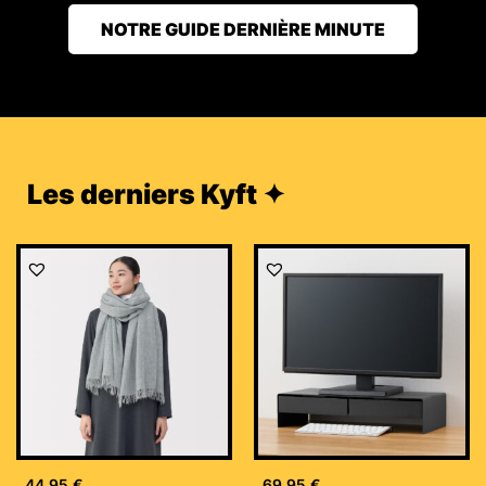
NOTRE GUIDE DERNIÈRE MINUTE
Les derniers Kyft ✦
44,95
€
69,95
€