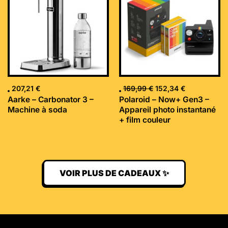
était :
est :
169,99 €.
152,34 €.
207,21
€
169,99
€
152,34
€
Aarke – Carbonator 3 –
Polaroid – Now+ Gen3 –
Machine à soda
Appareil photo instantané
+ film couleur
VOIR PLUS DE CADEAUX ✨