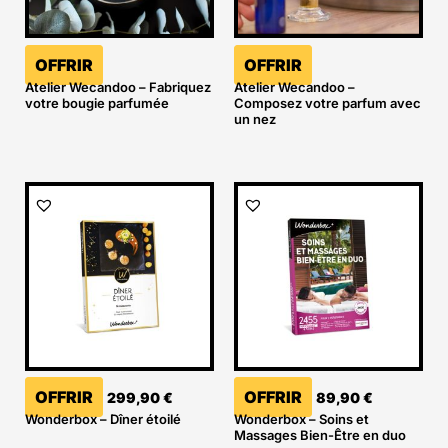
OFFRIR
OFFRIR
Atelier Wecandoo – Fabriquez
Atelier Wecandoo –
votre bougie parfumée
Composez votre parfum avec
un nez
OFFRIR
OFFRIR
299,90
€
89,90
€
Wonderbox – Dîner étoilé
Wonderbox – Soins et
Massages Bien-Être en duo