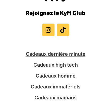
Rejoignez le Kyft Club
I
T
n
i
s
k
t
t
a
o
g
k
Cadeaux dernière minute
r
a
Cadeaux high tech
m
Cadeaux homme
Cadeaux immatériels
Cadeaux mamans