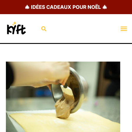
Aller
🎄 IDÉES CADEAUX POUR NOËL 🎄
au
contenu
Rechercher
M