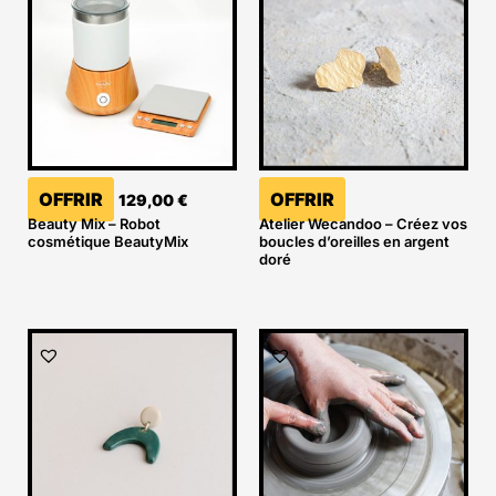
OFFRIR
OFFRIR
129,00
€
Beauty Mix – Robot
Atelier Wecandoo – Créez vos
cosmétique BeautyMix
boucles d’oreilles en argent
doré