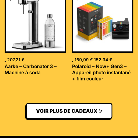
initial
actuel
était :
est :
169,99 €.
152,34 €.
207,21
€
169,99
€
152,34
€
Aarke – Carbonator 3 –
Polaroid – Now+ Gen3 –
Machine à soda
Appareil photo instantané
+ film couleur
VOIR PLUS DE CADEAUX ✨