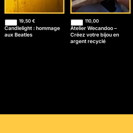
19,50
€
110,00
Candlelight : hommage
Atelier Wecandoo –
aux Beatles
Créez votre bijou en
argent recyclé