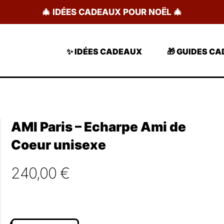
🎄 IDÉES CADEAUX POUR NOËL 🎄
✨ IDÉES CADEAUX
🎁 GUIDES C
AMI Paris – Echarpe Ami de
Coeur unisexe
240,00
€