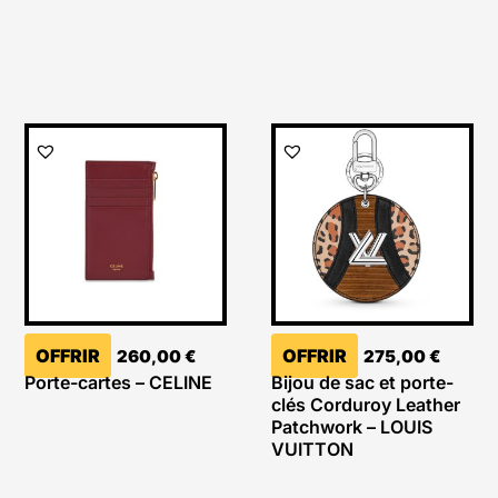
OFFRIR
OFFRIR
260,00
€
275,00
€
Porte-cartes – CELINE
Bijou de sac et porte-
clés Corduroy Leather
Patchwork – LOUIS
VUITTON