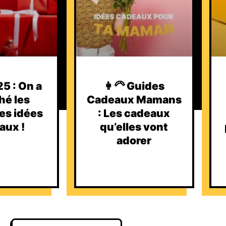
5 : On a
👩‍🦳 Guides
hé les
Cadeaux Mamans
es idées
: Les cadeaux
aux !
qu’elles vont
adorer