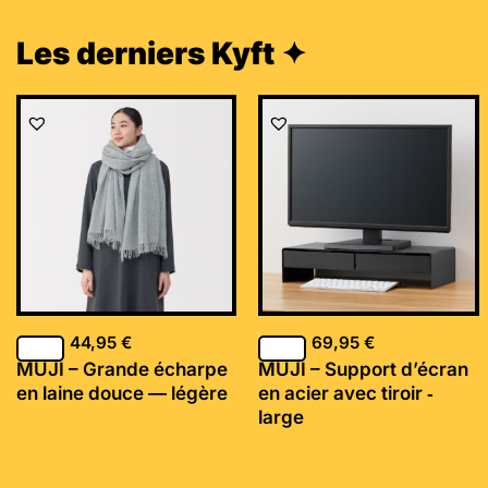
Les derniers Kyft ✦
44,95
€
69,95
€
MUJI – Grande écharpe
MUJI – Support d’écran
en laine douce — légère
en acier avec tiroir ‐
large