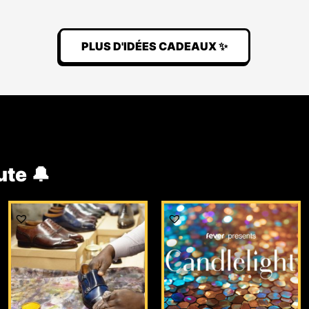
PLUS D'IDÉES CADEAUX ✨
ute 🔔