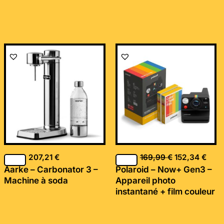
Le
Le
prix
prix
initial
actu
était :
est :
169,99 €.
152,
207,21
€
169,99
€
152,34
€
Aarke – Carbonator 3 –
Polaroid – Now+ Gen3 –
Machine à soda
Appareil photo
instantané + film couleur