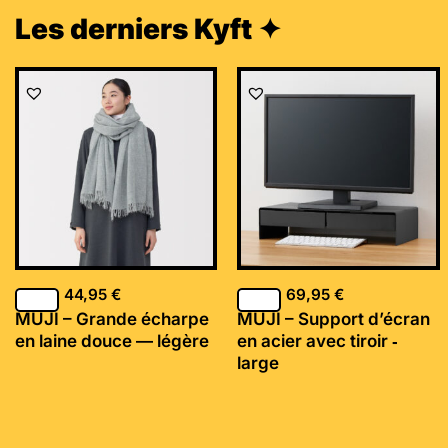
Les derniers Kyft ✦
44,95
€
69,95
€
MUJI – Grande écharpe
MUJI – Support d’écran
en laine douce — légère
en acier avec tiroir ‐
large