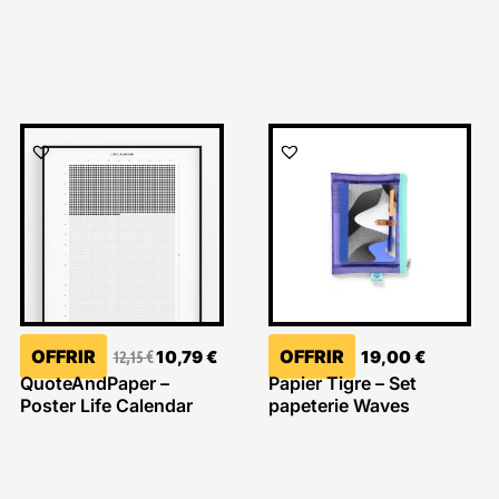
Le
Le
prix
prix
initial
actuel
était :
est :
12,15 €.
10,79 €.
OFFRIR
OFFRIR
12,15
€
10,79
€
19,00
€
QuoteAndPaper –
Papier Tigre – Set
Poster Life Calendar
papeterie Waves