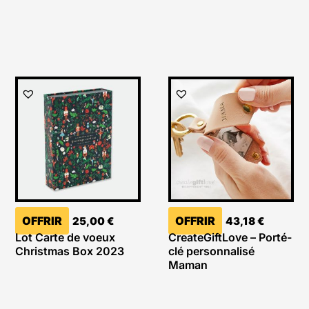
OFFRIR
OFFRIR
25,00
€
43,18
€
Lot Carte de voeux
CreateGiftLove – Porté-
Christmas Box 2023
clé personnalisé
Maman