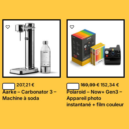
Le
Le
prix
prix
initial
actu
était :
est :
169,99 €.
152,
207,21
€
169,99
€
152,34
€
Aarke – Carbonator 3 –
Polaroid – Now+ Gen3 –
Machine à soda
Appareil photo
instantané + film couleur