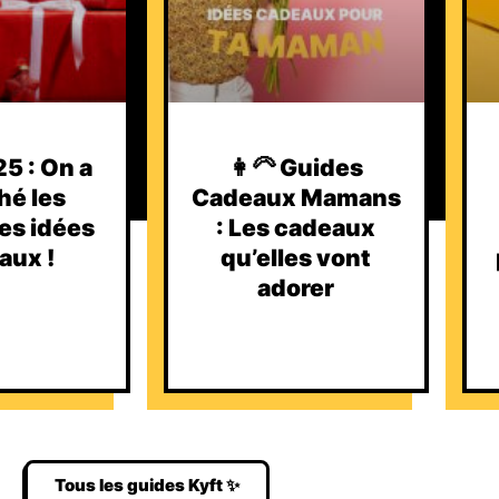
5 : On a
👩‍🦳 Guides
hé les
Cadeaux Mamans
es idées
: Les cadeaux
aux !
qu’elles vont
adorer
Tous les guides Kyft ✨