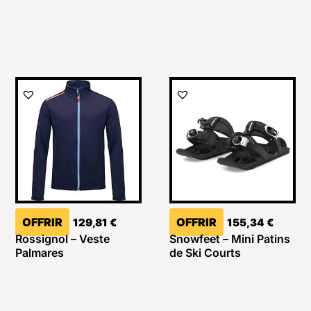
OFFRIR
OFFRIR
129,81
€
155,34
€
Rossignol – Veste
Snowfeet – Mini Patins
Palmares
de Ski Courts