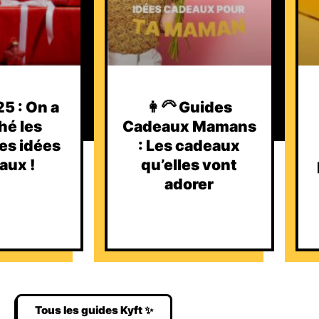
5 : On a
👩‍🦳 Guides
hé les
Cadeaux Mamans
es idées
: Les cadeaux
aux !
qu’elles vont
adorer
Tous les guides Kyft ✨