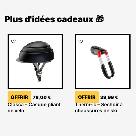
Plus d'idées cadeaux 🎁
OFFRIR
OFFRIR
78,00
€
39,99
€
Closca – Casque pliant
Therm-ic – Séchoir à
de vélo
chaussures de ski