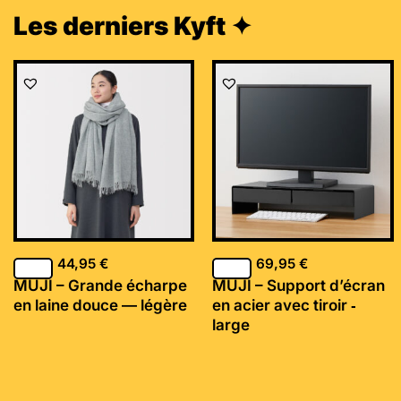
Les derniers Kyft ✦
44,95
€
69,95
€
MUJI – Grande écharpe
MUJI – Support d’écran
en laine douce — légère
en acier avec tiroir ‐
large