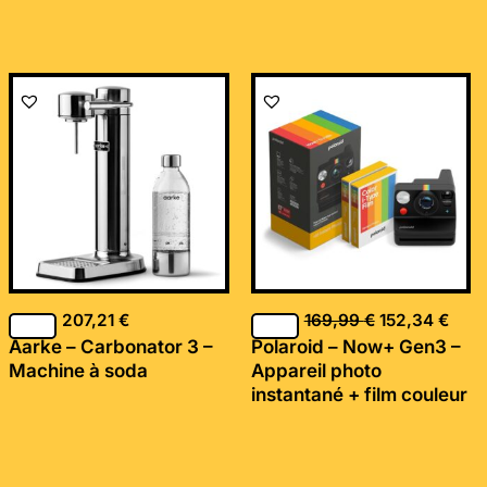
Le
Le
prix
prix
initial
actu
était :
est :
169,99 €.
152,
207,21
€
169,99
€
152,34
€
Aarke – Carbonator 3 –
Polaroid – Now+ Gen3 –
Machine à soda
Appareil photo
instantané + film couleur