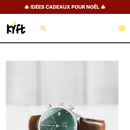
Aller
🎄 IDÉES CADEAUX POUR NOËL 🎄
au
contenu
Rechercher
M