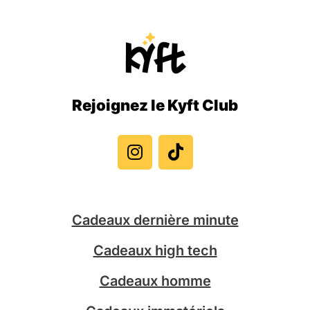
Rejoignez le Kyft Club
I
T
n
i
s
k
t
t
a
o
g
k
Cadeaux dernière minute
r
a
Cadeaux high tech
m
Cadeaux homme