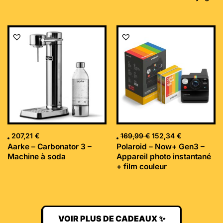
Le
Le
prix
prix
initial
actuel
était :
est :
169,99 €.
152,34 €.
207,21
€
169,99
€
152,34
€
Aarke – Carbonator 3 –
Polaroid – Now+ Gen3 –
Machine à soda
Appareil photo instantané
+ film couleur
VOIR PLUS DE CADEAUX ✨