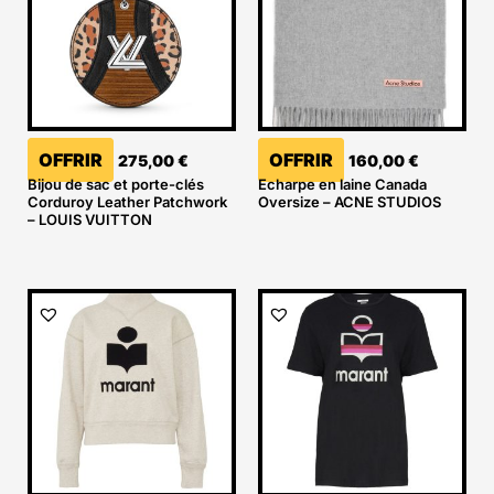
OFFRIR
OFFRIR
275,00
€
160,00
€
Bijou de sac et porte-clés
Echarpe en laine Canada
Corduroy Leather Patchwork
Oversize – ACNE STUDIOS
– LOUIS VUITTON