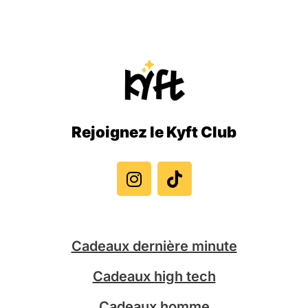
Rejoignez le Kyft Club
I
T
n
i
s
k
t
t
a
o
g
k
Cadeaux dernière minute
r
a
Cadeaux high tech
m
Cadeaux homme