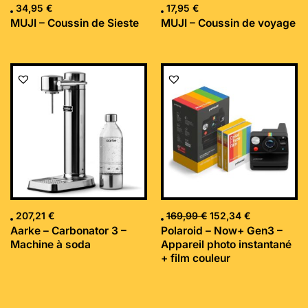
34,95
€
17,95
€
MUJI – Coussin de Sieste
MUJI – Coussin de voyage
Le
Le
prix
prix
initial
actuel
était :
est :
169,99 €.
152,34 €.
207,21
€
169,99
€
152,34
€
Aarke – Carbonator 3 –
Polaroid – Now+ Gen3 –
Machine à soda
Appareil photo instantané
+ film couleur