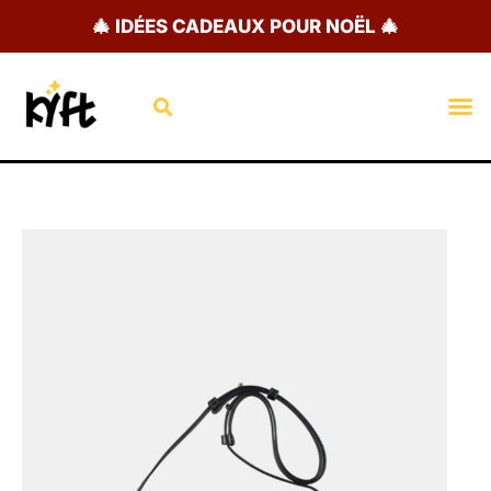
Aller
🎄 IDÉES CADEAUX POUR NOËL 🎄
au
contenu
Rechercher
M