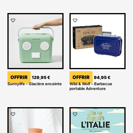
OFFRIR
OFFRIR
129,95
€
94,95
€
Sunnylife – Glacière enceinte
Wild & Wolf – Barbecue
portable Adventure