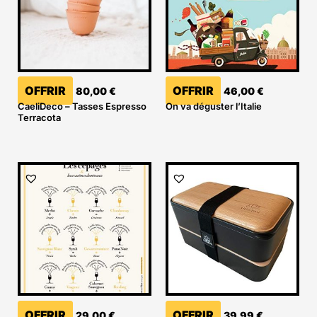
OFFRIR
OFFRIR
80,00
€
46,00
€
CaeliDeco – Tasses Espresso
On va déguster l’Italie
Terracota
OFFRIR
OFFRIR
29,00
€
39,99
€