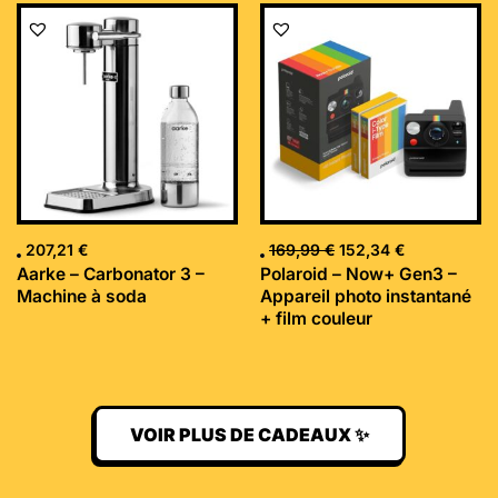
Le
Le
prix
prix
initial
actuel
était :
est :
169,99 €.
152,34 €.
207,21
€
169,99
€
152,34
€
Aarke – Carbonator 3 –
Polaroid – Now+ Gen3 –
Machine à soda
Appareil photo instantané
+ film couleur
VOIR PLUS DE CADEAUX ✨