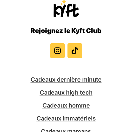
Rejoignez le Kyft Club
I
T
n
i
s
k
t
t
a
o
g
k
Cadeaux dernière minute
r
a
Cadeaux high tech
m
Cadeaux homme
Cadeaux immatériels
Cadeaux mamans