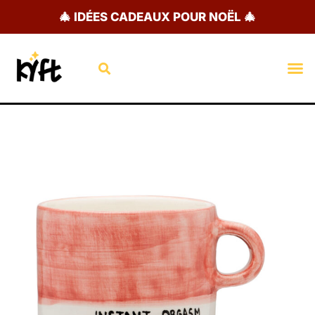
Aller
🎄 IDÉES CADEAUX POUR NOËL 🎄
au
contenu
Rechercher
M