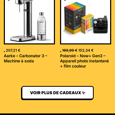
initial
actuel
était :
est :
169,99 €.
152,34 €.
207,21
€
169,99
€
152,34
€
Aarke – Carbonator 3 –
Polaroid – Now+ Gen3 –
Machine à soda
Appareil photo instantané
+ film couleur
VOIR PLUS DE CADEAUX ✨