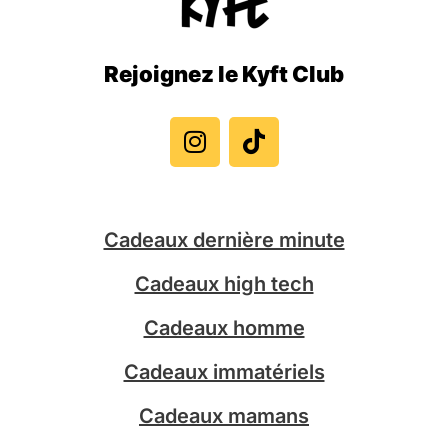
Rejoignez le Kyft Club
I
T
n
i
s
k
t
t
a
o
g
k
Cadeaux dernière minute
r
a
Cadeaux high tech
m
Cadeaux homme
Cadeaux immatériels
Cadeaux mamans