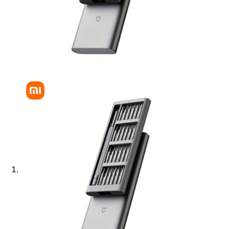
Ajouter à ma Kyft list