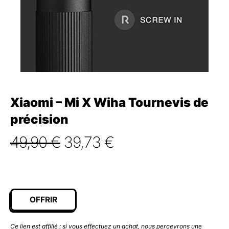
Xiaomi – Mi X Wiha Tournevis de
précision
Le
Le
49,90
€
39,73
€
prix
prix
initial
actuel
était :
est :
OFFRIR
49,90 €.
39,73 €.
Ce lien est affilié : si vous effectuez un achat, nous percevrons une