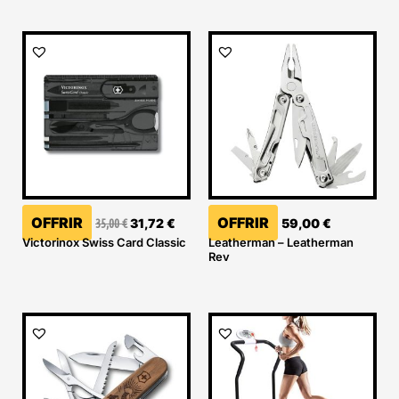
Le
Le
prix
prix
initial
actuel
était :
est :
35,00 €.
31,72 €.
OFFRIR
OFFRIR
35,00
€
31,72
€
59,00
€
Victorinox Swiss Card Classic
Leatherman – Leatherman
Rev