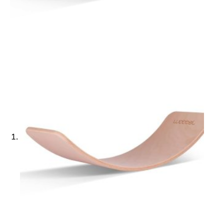
Ajouter à ma Kyft list