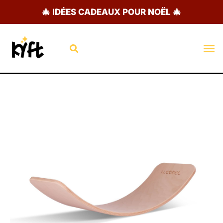
Aller
🎄 IDÉES CADEAUX POUR NOËL 🎄
au
contenu
Rechercher
M