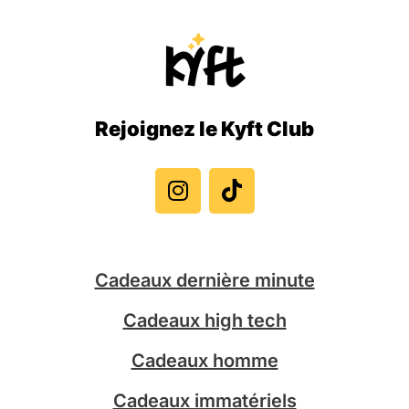
Rejoignez le Kyft Club
I
T
n
i
s
k
t
t
a
o
g
k
Cadeaux dernière minute
r
a
Cadeaux high tech
m
Cadeaux homme
Cadeaux immatériels