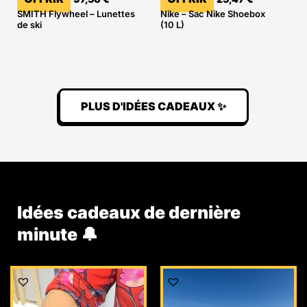
SMITH Flywheel – Lunettes
Nike – Sac Nike Shoebox
de ski
(10 L)
PLUS D'IDÉES CADEAUX ✨
Idées cadeaux de dernière
minute 🔔