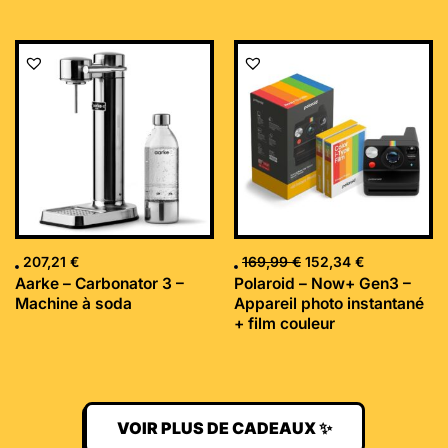
Le
Le
prix
prix
initial
actuel
était :
est :
169,99 €.
152,34 €.
207,21
€
169,99
€
152,34
€
Aarke – Carbonator 3 –
Polaroid – Now+ Gen3 –
Machine à soda
Appareil photo instantané
+ film couleur
VOIR PLUS DE CADEAUX ✨