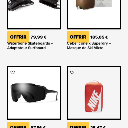
OFFRIR
OFFRIR
79,99
€
185,65
€
Waterbone Skateboards –
Cébé Icone x Superdry –
Adaptateur Surfboard
Masque de Ski Mixte
OFFRIR
OFFRIR
97,56
€
25,47
€