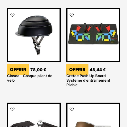
OFFRIR
OFFRIR
78,00
€
48,44
€
Closca – Casque pliant de
Cretee Push Up Board –
vélo
Système d’entraînement
Pliable