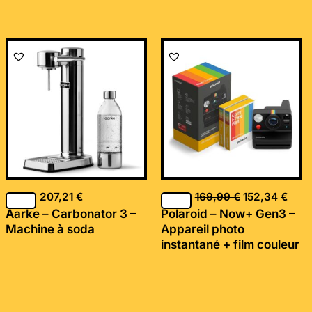
Le
Le
prix
prix
initial
actu
était :
est :
169,99 €.
152,
207,21
€
169,99
€
152,34
€
Aarke – Carbonator 3 –
Polaroid – Now+ Gen3 –
Machine à soda
Appareil photo
instantané + film couleur