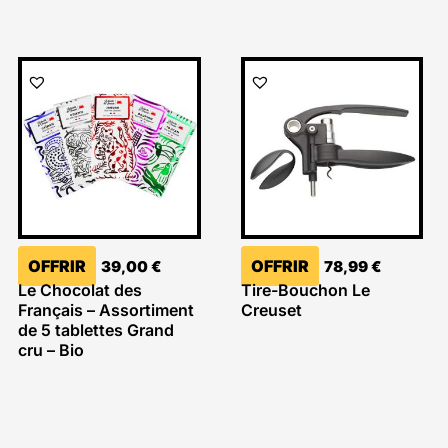
OFFRIR
OFFRIR
39,00
€
78,99
€
Le Chocolat des
Tire-Bouchon Le
Français – Assortiment
Creuset
de 5 tablettes Grand
cru – Bio