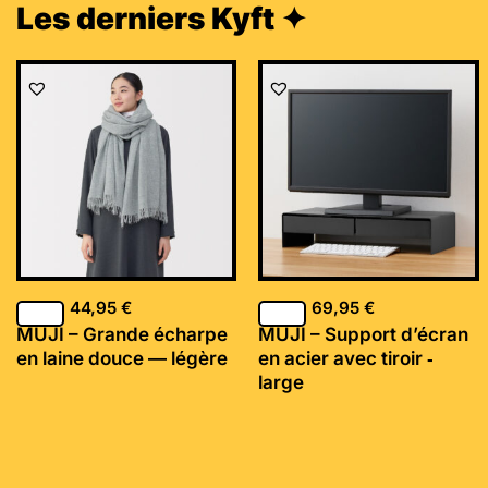
Les derniers Kyft ✦
44,95
€
69,95
€
MUJI – Grande écharpe
MUJI – Support d’écran
en laine douce — légère
en acier avec tiroir ‐
large