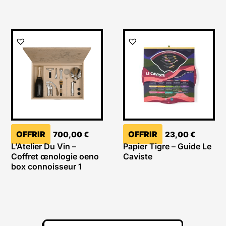
OFFRIR
OFFRIR
700,00
€
23,00
€
L’Atelier Du Vin –
Papier Tigre – Guide Le
Coffret œnologie oeno
Caviste
box connoisseur 1