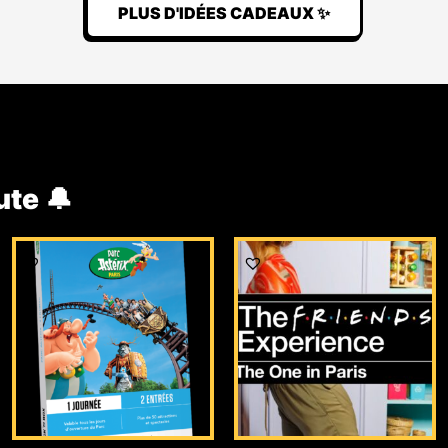
PLUS D'IDÉES CADEAUX ✨
ute 🔔