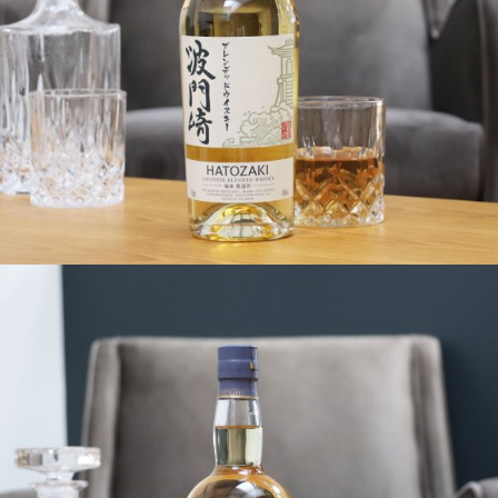
Ajouter à ma Kyft list