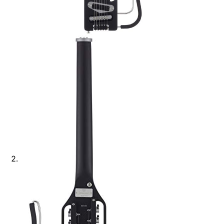
Ajouter à ma Kyft list