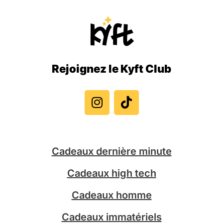
Rejoignez le Kyft Club
I
T
n
i
s
k
t
t
a
o
g
k
Cadeaux dernière minute
r
a
Cadeaux high tech
m
Cadeaux homme
Cadeaux immatériels