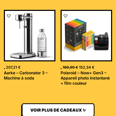
Le
Le
prix
prix
initial
actuel
était :
est :
169,99 €.
152,34 €.
207,21
€
169,99
€
152,34
€
Aarke – Carbonator 3 –
Polaroid – Now+ Gen3 –
Machine à soda
Appareil photo instantané
+ film couleur
VOIR PLUS DE CADEAUX ✨