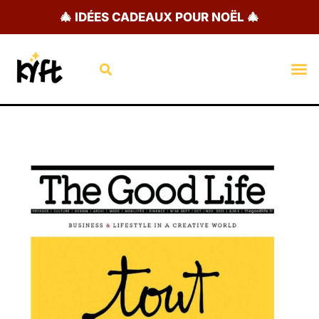
Aller
🎄 IDÉES CADEAUX POUR NOËL 🎄
au
contenu
Rechercher
M