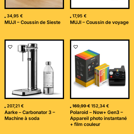
34,95
€
17,95
€
MUJI – Coussin de Sieste
MUJI – Coussin de voyage
Le
Le
prix
prix
initial
actuel
était :
est :
169,99 €.
152,34 €.
207,21
€
169,99
€
152,34
€
Aarke – Carbonator 3 –
Polaroid – Now+ Gen3 –
Machine à soda
Appareil photo instantané
+ film couleur