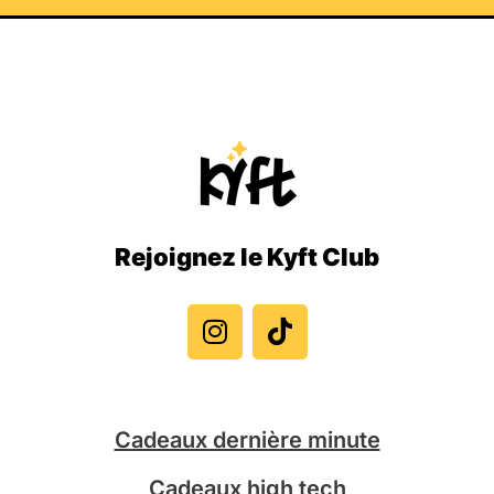
Rejoignez le Kyft Club
I
T
n
i
s
k
t
t
a
o
g
k
Cadeaux dernière minute
r
a
Cadeaux high tech