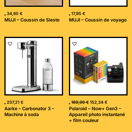
34,95
€
17,95
€
MUJI – Coussin de Sieste
MUJI – Coussin de voyage
Le
Le
prix
prix
initial
actuel
était :
est :
169,99 €.
152,34 €.
207,21
€
169,99
€
152,34
€
Aarke – Carbonator 3 –
Polaroid – Now+ Gen3 –
Machine à soda
Appareil photo instantané
+ film couleur