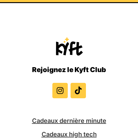
Rejoignez le Kyft Club
I
T
n
i
s
k
t
t
a
o
g
k
Cadeaux dernière minute
r
a
Cadeaux high tech