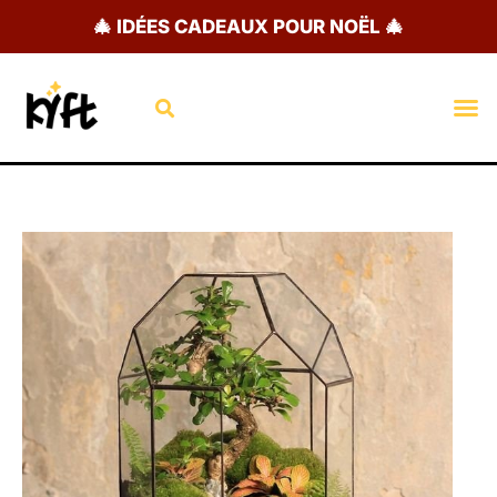
Aller
🎄 IDÉES CADEAUX POUR NOËL 🎄
au
contenu
Rechercher
M