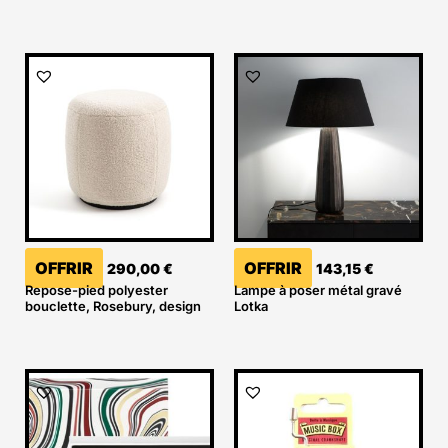
OFFRIR
OFFRIR
290,00
€
143,15
€
Repose-pied polyester
Lampe à poser métal gravé
bouclette, Rosebury, design
Lotka