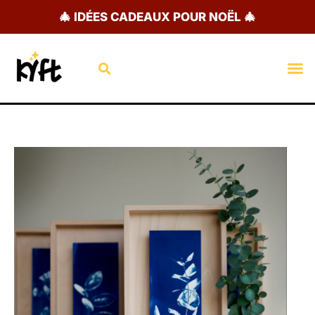
Aller
🎄 IDÉES CADEAUX POUR NOËL 🎄
au
contenu
Rechercher
M