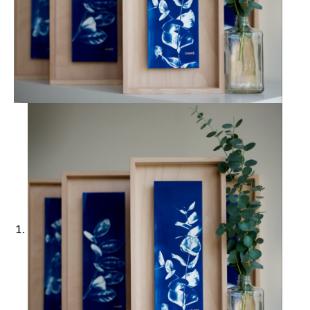
Ajouter à ma Kyft list