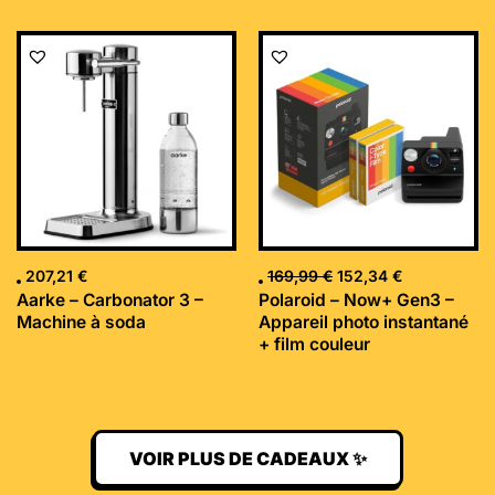
Le
Le
prix
prix
initial
actuel
était :
est :
169,99 €.
152,34 €.
207,21
€
169,99
€
152,34
€
Aarke – Carbonator 3 –
Polaroid – Now+ Gen3 –
Machine à soda
Appareil photo instantané
+ film couleur
VOIR PLUS DE CADEAUX ✨