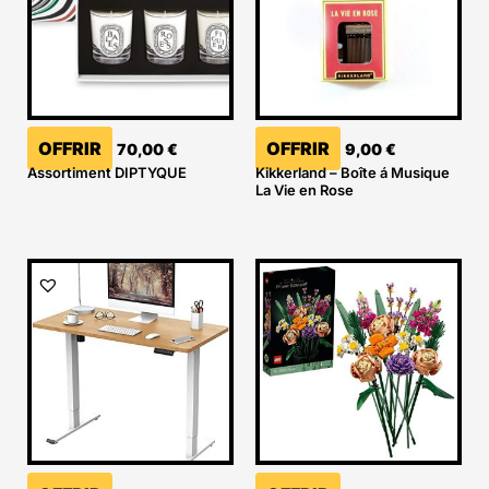
OFFRIR
OFFRIR
70,00
€
9,00
€
Assortiment DIPTYQUE
Kikkerland – Boîte á Musique
La Vie en Rose