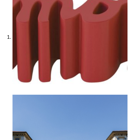
Ajouter à ma Kyft list