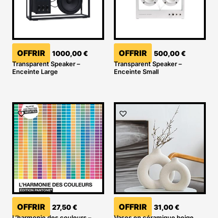
OFFRIR
OFFRIR
1000,00
€
500,00
€
Transparent Speaker –
Transparent Speaker –
Enceinte Large
Enceinte Small
OFFRIR
OFFRIR
27,50
€
31,00
€
L’harmonie des couleurs –
Vases en céramique beige