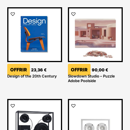
OFFRIR
OFFRIR
23,36
€
90,00
€
Design of the 20th Century
Slowdown Studio – Puzzle
Adobe Poolside