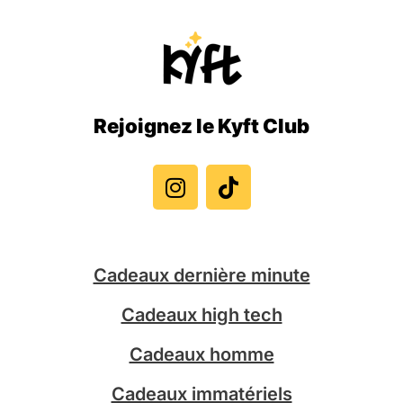
Rejoignez le Kyft Club
I
T
n
i
s
k
t
t
a
o
g
k
Cadeaux dernière minute
r
a
Cadeaux high tech
m
Cadeaux homme
Cadeaux immatériels