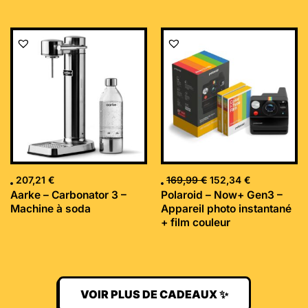
Le
Le
prix
prix
initial
actuel
était :
est :
169,99 €.
152,34 €.
207,21
€
169,99
€
152,34
€
Aarke – Carbonator 3 –
Polaroid – Now+ Gen3 –
Machine à soda
Appareil photo instantané
+ film couleur
VOIR PLUS DE CADEAUX ✨