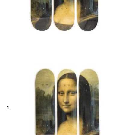
Ajouter à ma Kyft list