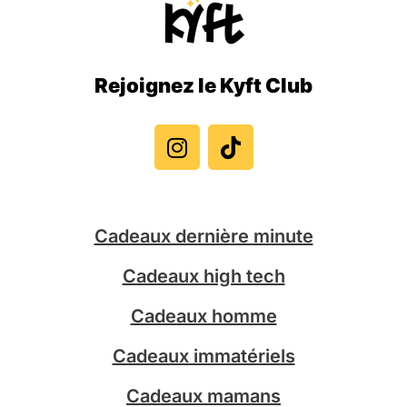
Rejoignez le Kyft Club
I
T
n
i
s
k
t
t
a
o
g
k
Cadeaux dernière minute
r
a
Cadeaux high tech
m
Cadeaux homme
Cadeaux immatériels
Cadeaux mamans