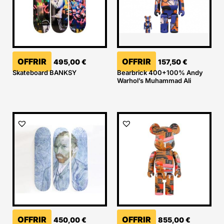
OFFRIR
OFFRIR
495,00
€
157,50
€
Skateboard BANKSY
Bearbrick 400+100% Andy
Warhol’s Muhammad Ali
OFFRIR
OFFRIR
450,00
€
855,00
€