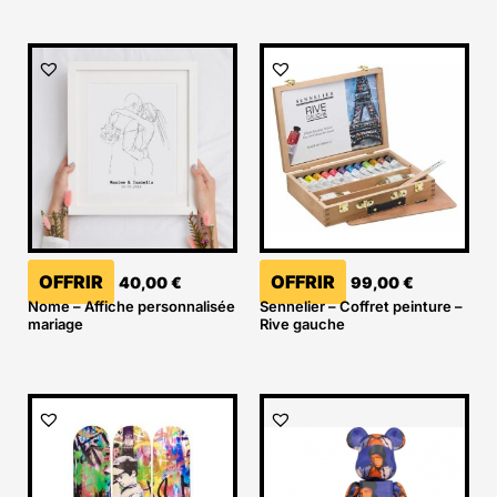
OFFRIR
OFFRIR
40,00
€
99,00
€
Nome – Affiche personnalisée
Sennelier – Coffret peinture –
mariage
Rive gauche