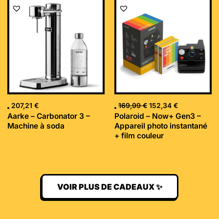
Le
Le
prix
prix
initial
actuel
était :
est :
169,99 €.
152,34 €.
207,21
€
169,99
€
152,34
€
Aarke – Carbonator 3 –
Polaroid – Now+ Gen3 –
Machine à soda
Appareil photo instantané
+ film couleur
VOIR PLUS DE CADEAUX ✨