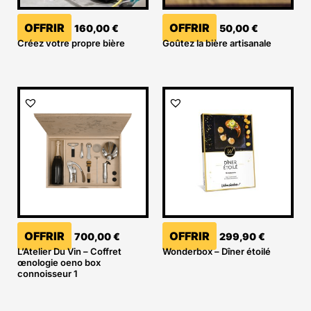
OFFRIR
OFFRIR
160,00
€
50,00
€
Créez votre propre bière
Goûtez la bière artisanale
OFFRIR
OFFRIR
700,00
€
299,90
€
L’Atelier Du Vin – Coffret
Wonderbox – Dîner étoilé
œnologie oeno box
connoisseur 1