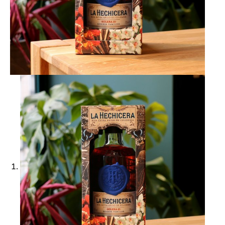
Ajouter à ma Kyft list