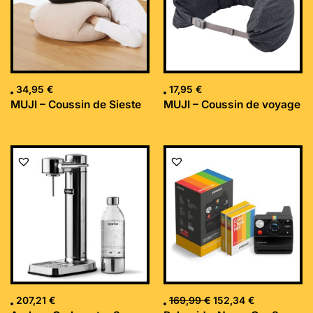
34,95
€
17,95
€
MUJI – Coussin de Sieste
MUJI – Coussin de voyage
Le
Le
prix
prix
initial
actuel
était :
est :
169,99 €.
152,34 €.
207,21
€
169,99
€
152,34
€