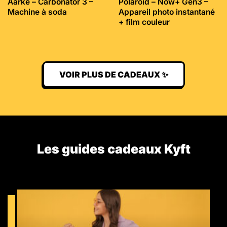
Aarke – Carbonator 3 –
Polaroid – Now+ Gen3 –
Machine à soda
Appareil photo instantané
+ film couleur
VOIR PLUS DE CADEAUX ✨
Les guides cadeaux Kyft​