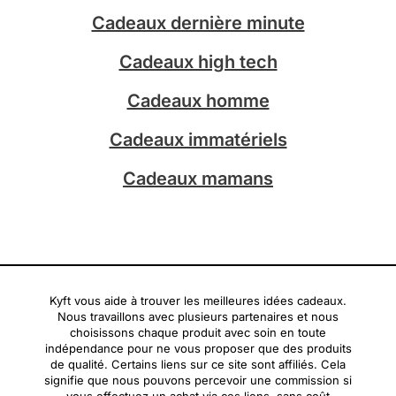
g
k
Cadeaux dernière minute
r
a
Cadeaux high tech
m
Cadeaux homme
Cadeaux immatériels
Cadeaux mamans
Kyft vous aide à trouver les meilleures idées cadeaux.
Nous travaillons avec plusieurs partenaires et nous
choisissons chaque produit avec soin en toute
indépendance pour ne vous proposer que des produits
de qualité. Certains liens sur ce site sont affiliés. Cela
signifie que nous pouvons percevoir une commission si
vous effectuez un achat via ces liens, sans coût