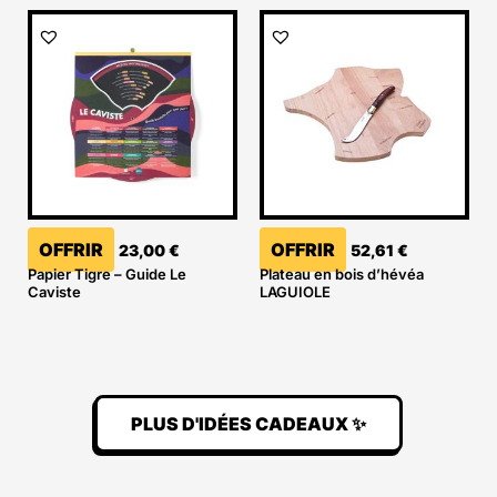
OFFRIR
OFFRIR
23,00
€
52,61
€
Papier Tigre – Guide Le
Plateau en bois d’hévéa
Caviste
LAGUIOLE
PLUS D'IDÉES CADEAUX ✨