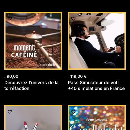
90,00
119,00
€
Découvrez l’univers de la
Pass Simulateur de vol |
torréfaction
+40 simulations en France