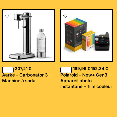
Le
Le
prix
prix
initial
actu
était :
est :
169,99 €.
152,
207,21
€
169,99
€
152,34
€
Aarke – Carbonator 3 –
Polaroid – Now+ Gen3 –
Machine à soda
Appareil photo
instantané + film couleur