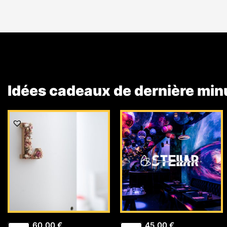
Idées cadeaux de dernière min
60,00
€
45,00
€