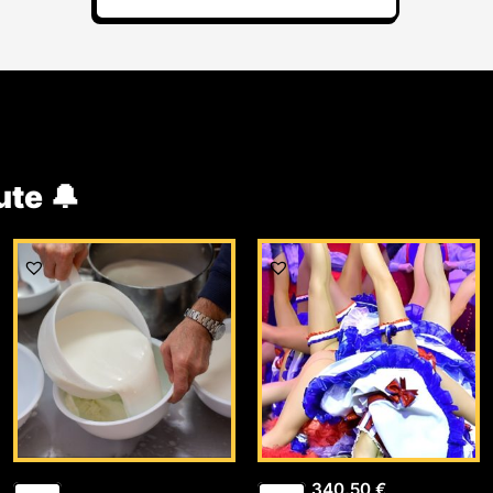
ute 🔔
340,50
€