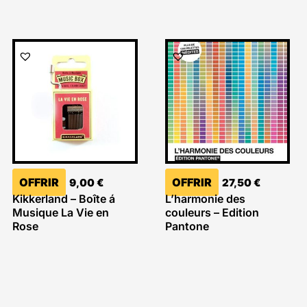
OFFRIR
OFFRIR
9,00
€
27,50
€
Kikkerland – Boîte á
L’harmonie des
Musique La Vie en
couleurs – Edition
Rose
Pantone