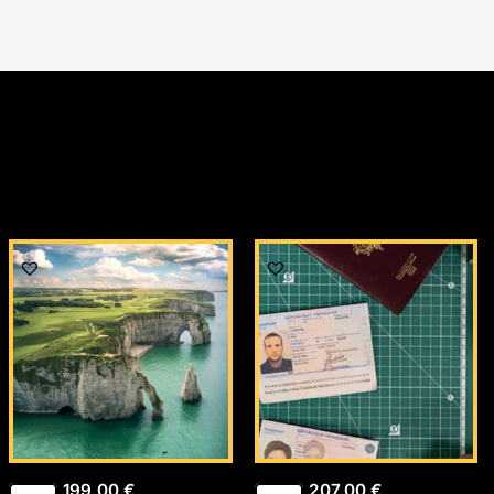
199,00
€
207,00
€