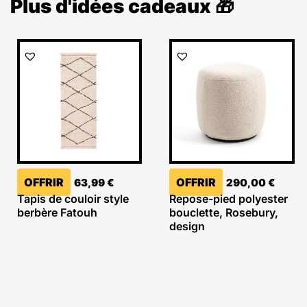
Plus d'idées cadeaux 🎁
OFFRIR
OFFRIR
63,99
€
290,00
€
Tapis de couloir style
Repose-pied polyester
berbère Fatouh
bouclette, Rosebury,
design