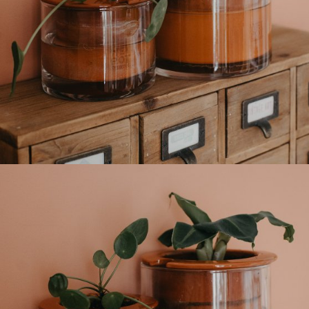
Ajouter à ma Kyft list