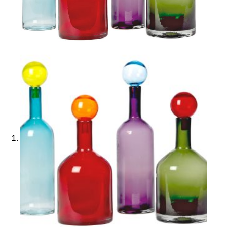
Ajouter à ma Kyft list