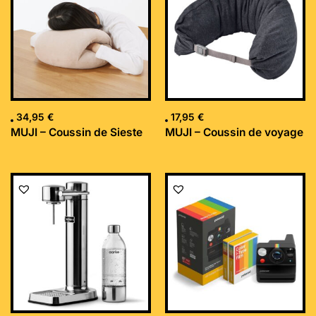
34,95
€
17,95
€
MUJI – Coussin de Sieste
MUJI – Coussin de voyage
Le
Le
prix
prix
initial
actuel
était :
est :
169,99 €.
152,34 €.