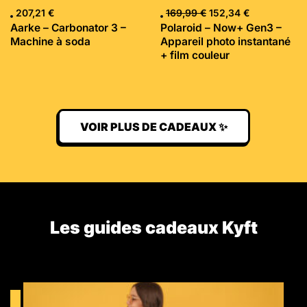
207,21
€
169,99
€
152,34
€
Aarke – Carbonator 3 –
Polaroid – Now+ Gen3 –
Machine à soda
Appareil photo instantané
+ film couleur
VOIR PLUS DE CADEAUX ✨
Les guides cadeaux Kyft​