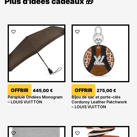
Plus d'idées cadeaux 🎁
OFFRIR
OFFRIR
445,00
€
275,00
€
Parapluie Ondées Monogram
Bijou de sac et porte-clés
– LOUIS VUITTON
Corduroy Leather Patchwork
– LOUIS VUITTON