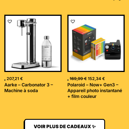
Le
Le
prix
prix
initial
actuel
était :
est :
169,99 €.
152,34 €.
207,21
€
169,99
€
152,34
€
Aarke – Carbonator 3 –
Polaroid – Now+ Gen3 –
Machine à soda
Appareil photo instantané
+ film couleur
VOIR PLUS DE CADEAUX ✨