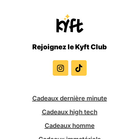
Rejoignez le Kyft Club
I
T
n
i
s
k
t
t
a
o
g
k
Cadeaux dernière minute
r
a
Cadeaux high tech
m
Cadeaux homme