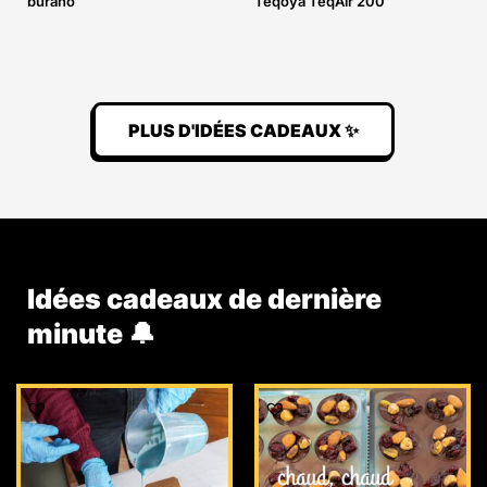
burano
Teqoya TeqAir 200
PLUS D'IDÉES CADEAUX ✨
Idées cadeaux de dernière
minute 🔔