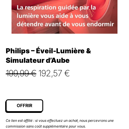
Philips – Éveil-Lumière &
Simulateur d’Aube
Le
Le
199,99
€
192,57
€
prix
prix
initial
actuel
était :
est :
OFFRIR
199,99 €.
192,57 €.
Ce lien est affilié : si vous effectuez un achat, nous percevrons une
commission sans coût supplémentaire pour vous.