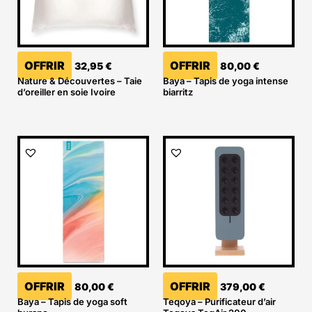
OFFRIR
OFFRIR
32,95
€
80,00
€
Nature & Découvertes – Taie
Baya – Tapis de yoga intense
d’oreiller en soie Ivoire
biarritz
OFFRIR
OFFRIR
80,00
€
379,00
€
Baya – Tapis de yoga soft
Teqoya – Purificateur d’air