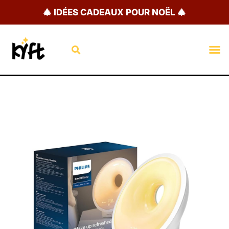
Aller
🎄 IDÉES CADEAUX POUR NOËL 🎄
au
contenu
Rechercher
M