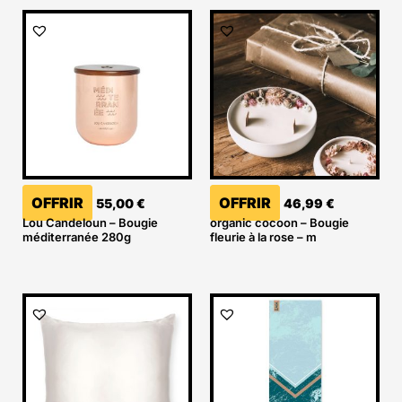
OFFRIR
OFFRIR
55,00
€
46,99
€
Lou Candeloun – Bougie
organic cocoon – Bougie
méditerranée 280g
fleurie à la rose – m