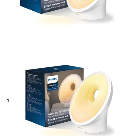
Ajouter à ma Kyft list