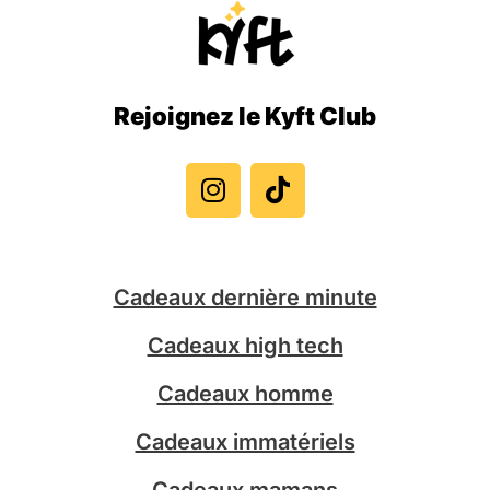
Rejoignez le Kyft Club
I
T
n
i
s
k
t
t
a
o
g
k
Cadeaux dernière minute
r
a
Cadeaux high tech
m
Cadeaux homme
Cadeaux immatériels
Cadeaux mamans