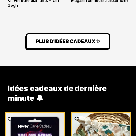
Kit Peinture diamants – Van
Magasin de fleurs à assembler
Gogh
PLUS D'IDÉES CADEAUX ✨
Idées cadeaux de dernière
minute 🔔