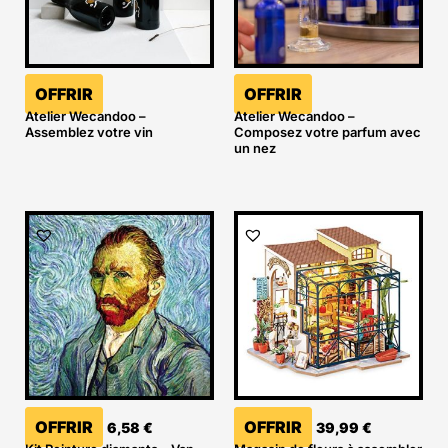
OFFRIR
OFFRIR
Atelier Wecandoo –
Atelier Wecandoo –
Assemblez votre vin
Composez votre parfum avec
un nez
OFFRIR
OFFRIR
6,58
€
39,99
€