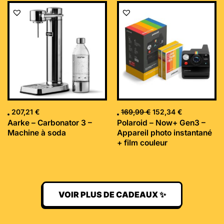
Le
Le
prix
prix
initial
actuel
était :
est :
169,99 €.
152,34 €.
207,21
€
169,99
€
152,34
€
Aarke – Carbonator 3 –
Polaroid – Now+ Gen3 –
Machine à soda
Appareil photo instantané
+ film couleur
VOIR PLUS DE CADEAUX ✨