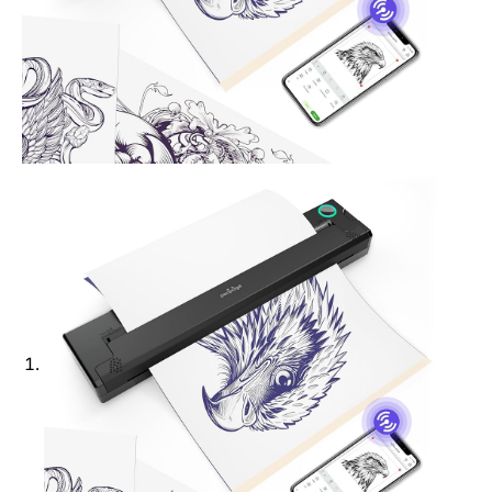
Ajouter à ma Kyft list