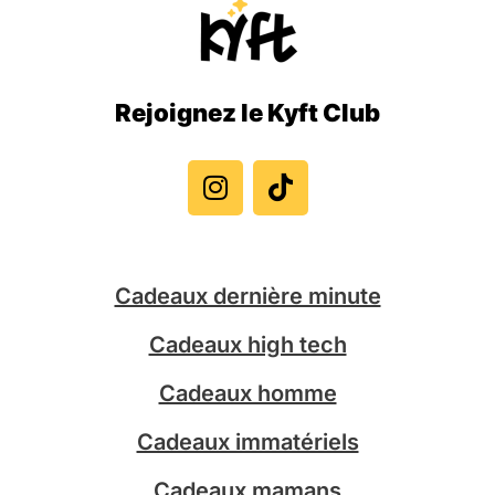
Rejoignez le Kyft Club
I
T
n
i
s
k
t
t
a
o
g
k
Cadeaux dernière minute
r
a
Cadeaux high tech
m
Cadeaux homme
Cadeaux immatériels
Cadeaux mamans