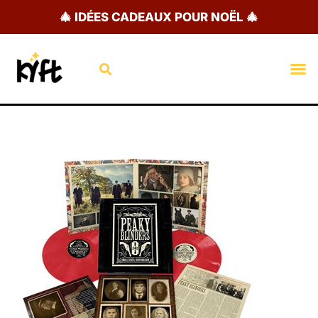
Aller
🎄 IDÉES CADEAUX POUR NOËL 🎄
au
contenu
Rechercher
M