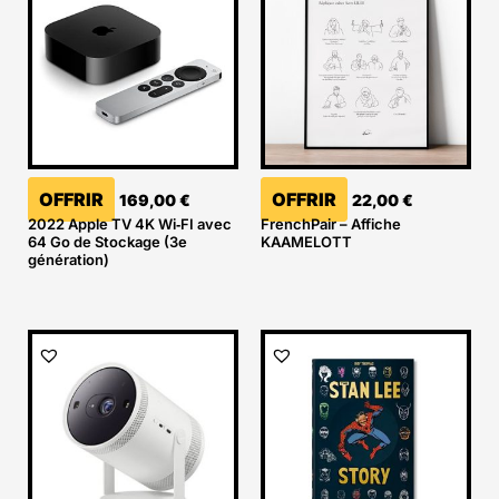
OFFRIR
OFFRIR
169,00
€
22,00
€
2022 Apple TV 4K Wi‑FI avec
FrenchPair – Affiche
64 Go de Stockage (3e
KAAMELOTT
génération)