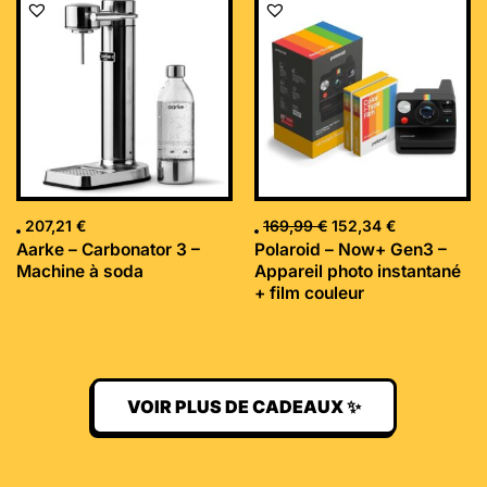
prix
prix
initial
actuel
était :
est :
169,99 €.
152,34 €.
207,21
€
169,99
€
152,34
€
Aarke – Carbonator 3 –
Polaroid – Now+ Gen3 –
Machine à soda
Appareil photo instantané
+ film couleur
VOIR PLUS DE CADEAUX ✨