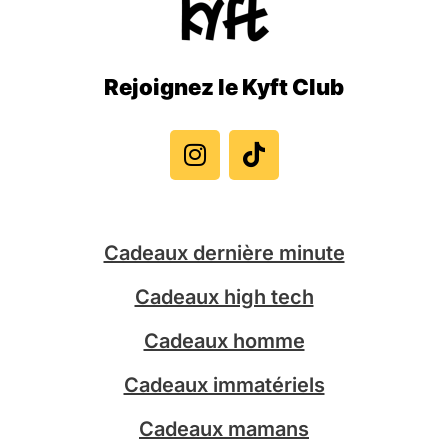
Rejoignez le Kyft Club
I
T
n
i
s
k
t
t
a
o
g
k
Cadeaux dernière minute
r
a
Cadeaux high tech
m
Cadeaux homme
Cadeaux immatériels
Cadeaux mamans