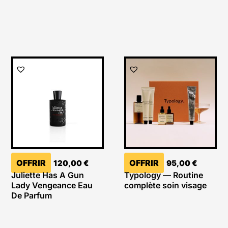
OFFRIR
OFFRIR
120,00
€
95,00
€
Juliette Has A Gun
Typology — Routine
Lady Vengeance Eau
complète soin visage
De Parfum