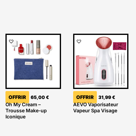
OFFRIR
OFFRIR
65,00
€
31,99
€
Oh My Cream –
AEVO Vaporisateur
Trousse Make-up
Vapeur Spa Visage
Iconique