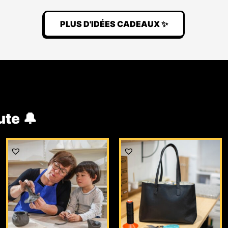
PLUS D'IDÉES CADEAUX ✨
ute 🔔