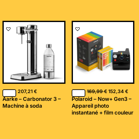
Le
Le
prix
prix
initial
actu
était :
est :
169,99 €.
152,
207,21
€
169,99
€
152,34
€
Aarke – Carbonator 3 –
Polaroid – Now+ Gen3 –
Machine à soda
Appareil photo
instantané + film couleur