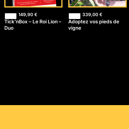
149,90
€
339,00
€
Tick’nBox – Le Roi Lion –
Adoptez vos pieds de
Duo
vigne