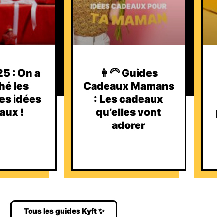
5 : On a
👩‍🦳 Guides
hé les
Cadeaux Mamans
es idées
: Les cadeaux
aux !
qu’elles vont
adorer
Tous les guides Kyft ✨