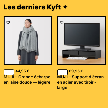
Les derniers Kyft ✦
44,95
€
69,95
€
MUJI – Grande écharpe
MUJI – Support d’écran
en laine douce — légère
en acier avec tiroir ‐
large