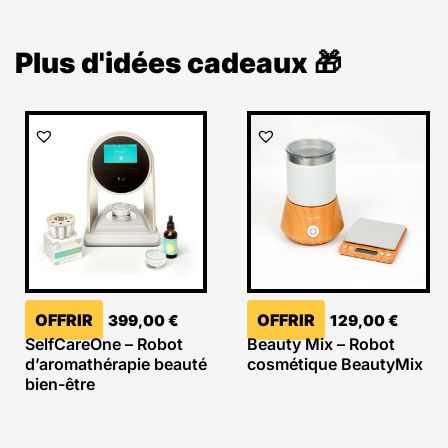
Plus d'idées cadeaux 🎁
OFFRIR
OFFRIR
399,00
€
129,00
€
SelfCareOne – Robot
Beauty Mix – Robot
d’aromathérapie beauté
cosmétique BeautyMix
bien-être