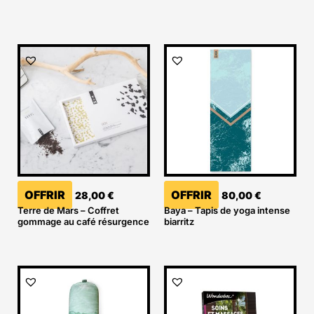
OFFRIR
OFFRIR
28,00
€
80,00
€
Terre de Mars – Coffret
Baya – Tapis de yoga intense
gommage au café résurgence
biarritz