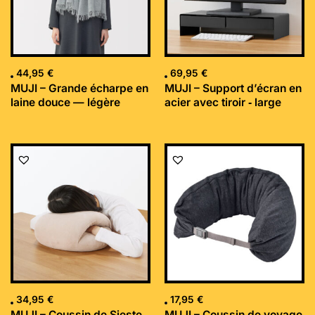
44,95
€
69,95
€
MUJI – Grande écharpe en
MUJI – Support d’écran en
laine douce — légère
acier avec tiroir ‐ large
34,95
€
17,95
€
MUJI – Coussin de Sieste
MUJI – Coussin de voyage