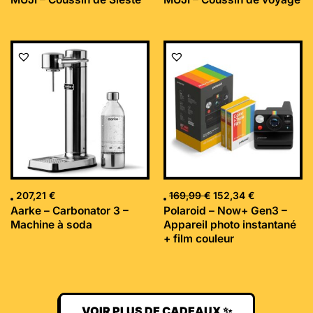
Le
Le
prix
prix
initial
actuel
était :
est :
169,99 €.
152,34 €.
207,21
€
169,99
€
152,34
€
Aarke – Carbonator 3 –
Polaroid – Now+ Gen3 –
Machine à soda
Appareil photo instantané
+ film couleur
VOIR PLUS DE CADEAUX ✨