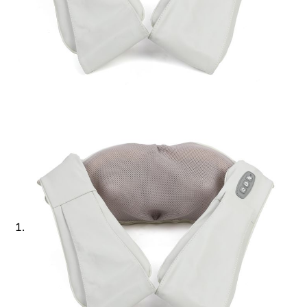
Ajouter à ma Kyft list