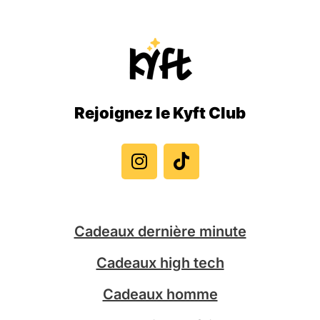
Rejoignez le Kyft Club
I
T
n
i
s
k
t
t
a
o
g
k
Cadeaux dernière minute
r
a
Cadeaux high tech
m
Cadeaux homme