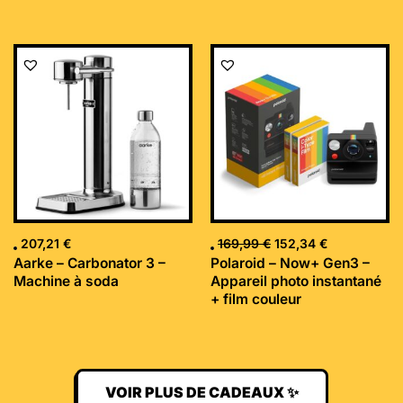
Le
Le
prix
prix
initial
actuel
était :
est :
169,99 €.
152,34 €.
207,21
€
169,99
€
152,34
€
Aarke – Carbonator 3 –
Polaroid – Now+ Gen3 –
Machine à soda
Appareil photo instantané
+ film couleur
VOIR PLUS DE CADEAUX ✨