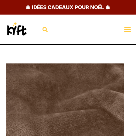
Aller
🎄 IDÉES CADEAUX POUR NOËL 🎄
au
contenu
Rechercher
M