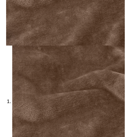
Ajouter à ma Kyft list