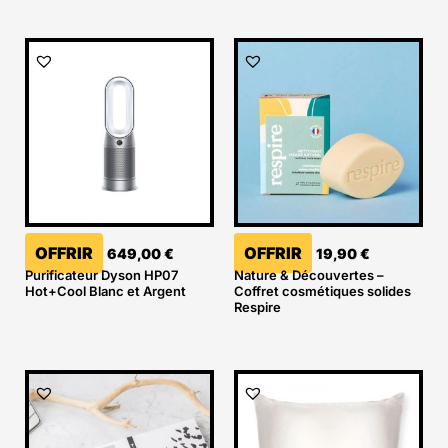
OFFRIR
OFFRIR
649,00
€
19,90
€
Purificateur Dyson HP07
Nature & Découvertes –
Hot+Cool Blanc et Argent
Coffret cosmétiques solides
Respire