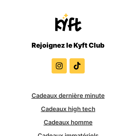
Rejoignez le Kyft Club
I
T
n
i
s
k
t
t
a
o
g
k
Cadeaux dernière minute
r
a
Cadeaux high tech
m
Cadeaux homme
Cadeaux immatériels