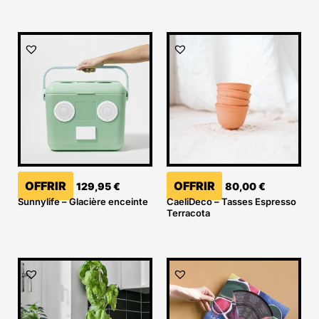
OFFRIR
OFFRIR
129,95
€
80,00
€
Sunnylife – Glacière enceinte
CaeliDeco – Tasses Espresso
Terracota