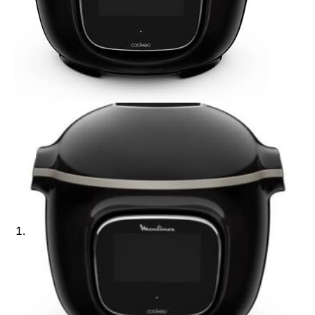
Ajouter à ma Kyft list