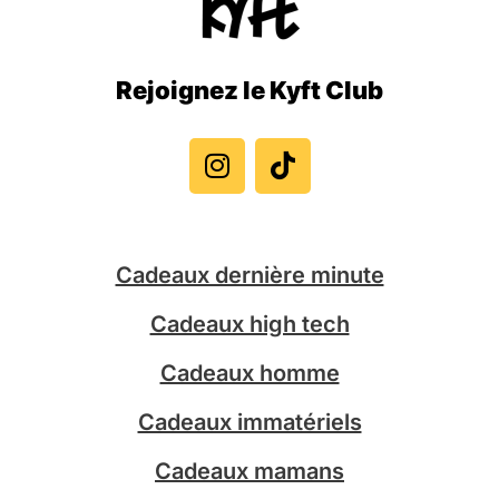
Rejoignez le Kyft Club
I
T
n
i
s
k
t
t
a
o
g
k
Cadeaux dernière minute
r
a
Cadeaux high tech
m
Cadeaux homme
Cadeaux immatériels
Cadeaux mamans