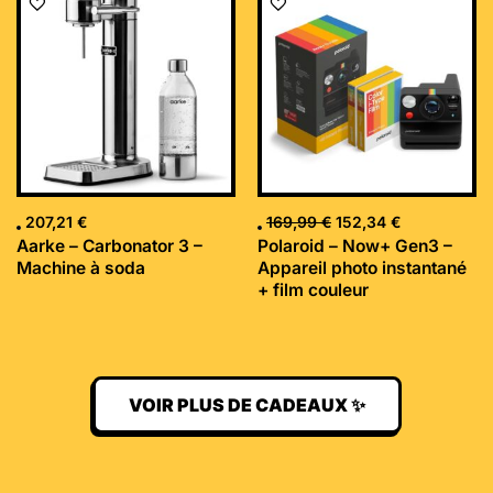
prix
prix
initial
actuel
était :
est :
169,99 €.
152,34 €.
207,21
€
169,99
€
152,34
€
Aarke – Carbonator 3 –
Polaroid – Now+ Gen3 –
Machine à soda
Appareil photo instantané
+ film couleur
VOIR PLUS DE CADEAUX ✨