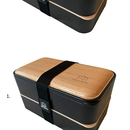
Ajouter à ma Kyft list