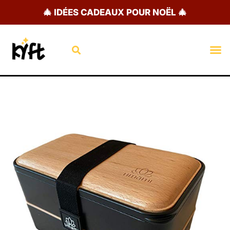
Aller
🎄 IDÉES CADEAUX POUR NOËL 🎄
au
contenu
Rechercher
M