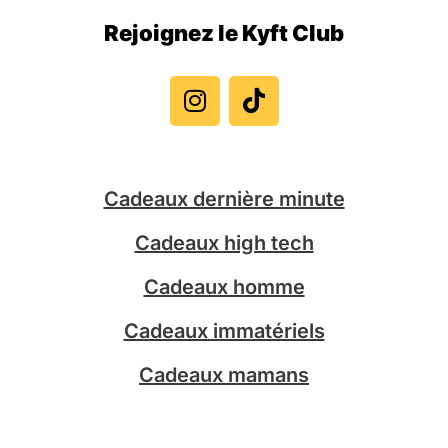
Rejoignez le Kyft Club
I
T
n
i
s
k
t
t
a
o
g
k
Cadeaux dernière minute
r
a
Cadeaux high tech
m
Cadeaux homme
Cadeaux immatériels
Cadeaux mamans