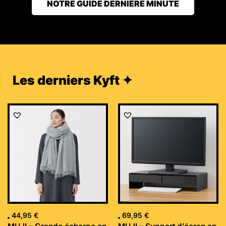
NOTRE GUIDE DERNIÈRE MINUTE
Les derniers Kyft ✦
44,95
€
69,95
€