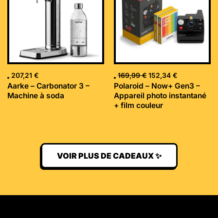
169,99 €.
152,34 €.
207,21
€
169,99
€
152,34
€
Aarke – Carbonator 3 –
Polaroid – Now+ Gen3 –
Machine à soda
Appareil photo instantané
+ film couleur
VOIR PLUS DE CADEAUX ✨