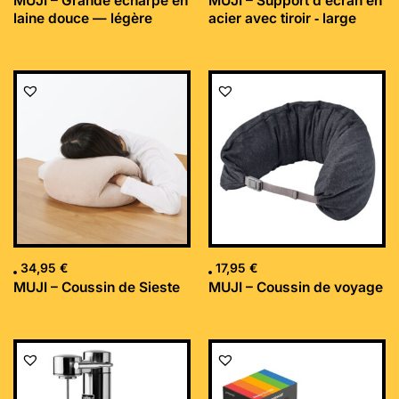
MUJI – Grande écharpe en
MUJI – Support d’écran en
laine douce — légère
acier avec tiroir ‐ large
34,95
€
17,95
€
MUJI – Coussin de Sieste
MUJI – Coussin de voyage
Le
Le
prix
prix
initial
actuel
était :
est :