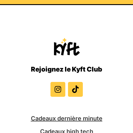
Rejoignez le Kyft Club
I
T
n
i
s
k
t
t
a
o
g
k
Cadeaux dernière minute
r
a
Cadeaux high tech