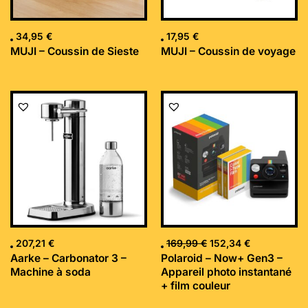
34,95
€
17,95
€
MUJI – Coussin de Sieste
MUJI – Coussin de voyage
Le
Le
prix
prix
initial
actuel
était :
est :
169,99 €.
152,34 €.
207,21
€
169,99
€
152,34
€
Aarke – Carbonator 3 –
Polaroid – Now+ Gen3 –
Machine à soda
Appareil photo instantané
+ film couleur