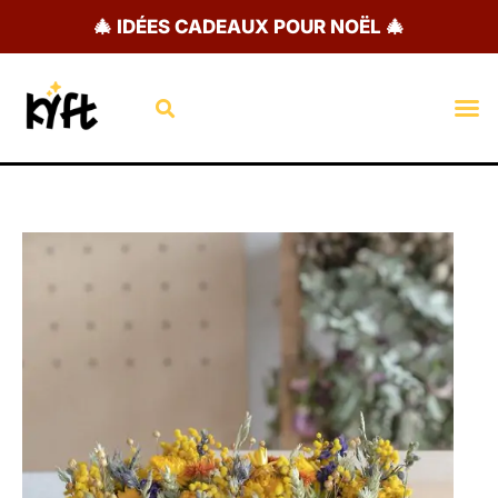
Aller
🎄 IDÉES CADEAUX POUR NOËL 🎄
au
contenu
Rechercher
M