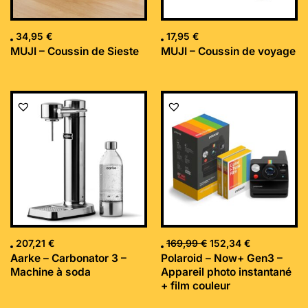
34,95
€
17,95
€
MUJI – Coussin de Sieste
MUJI – Coussin de voyage
Le
Le
prix
prix
initial
actuel
était :
est :
169,99 €.
152,34 €.
207,21
€
169,99
€
152,34
€
Aarke – Carbonator 3 –
Polaroid – Now+ Gen3 –
Machine à soda
Appareil photo instantané
+ film couleur