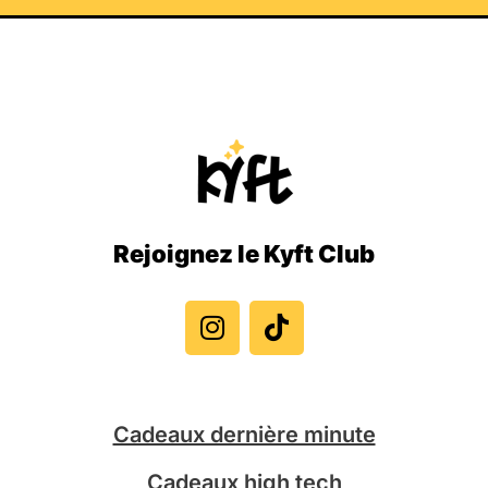
Rejoignez le Kyft Club
I
T
n
i
s
k
t
t
a
o
g
k
Cadeaux dernière minute
r
a
Cadeaux high tech