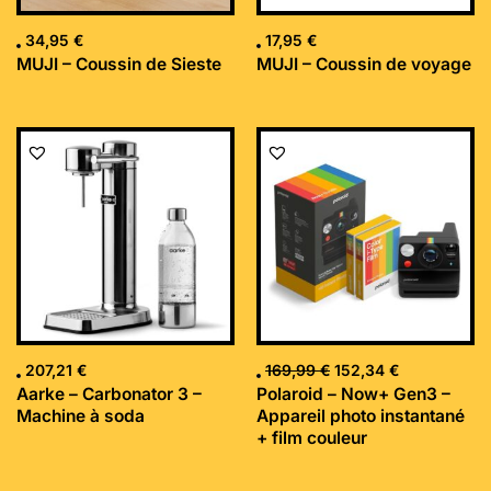
34,95
€
17,95
€
MUJI – Coussin de Sieste
MUJI – Coussin de voyage
Le
Le
prix
prix
initial
actuel
était :
est :
169,99 €.
152,34 €.
207,21
€
169,99
€
152,34
€
Aarke – Carbonator 3 –
Polaroid – Now+ Gen3 –
Machine à soda
Appareil photo instantané
+ film couleur