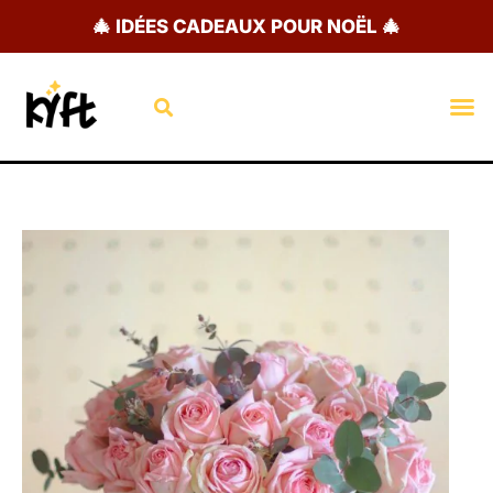
Aller
🎄 IDÉES CADEAUX POUR NOËL 🎄
au
contenu
Rechercher
M