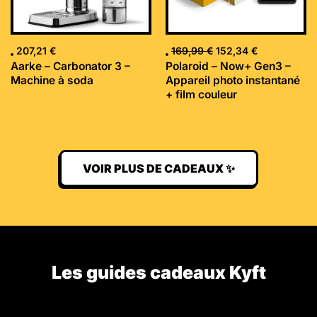
207,21
€
169,99
€
152,34
€
Aarke – Carbonator 3 –
Polaroid – Now+ Gen3 –
Machine à soda
Appareil photo instantané
+ film couleur
VOIR PLUS DE CADEAUX ✨
Les guides cadeaux Kyft​