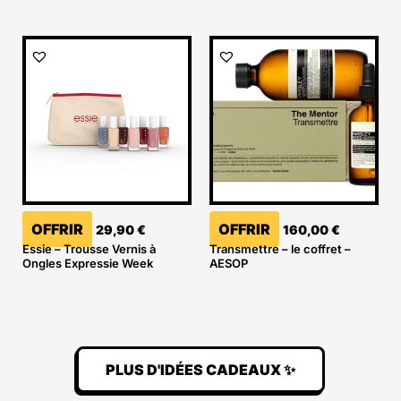
OFFRIR
OFFRIR
29,90
€
160,00
€
Essie – Trousse Vernis à
Transmettre – le coffret –
Ongles Expressie Week
AESOP
PLUS D'IDÉES CADEAUX ✨