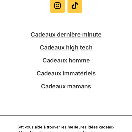
s
k
t
t
a
o
g
k
Cadeaux dernière minute
r
a
Cadeaux high tech
m
Cadeaux homme
Cadeaux immatériels
Cadeaux mamans
Kyft vous aide à trouver les meilleures idées cadeaux.