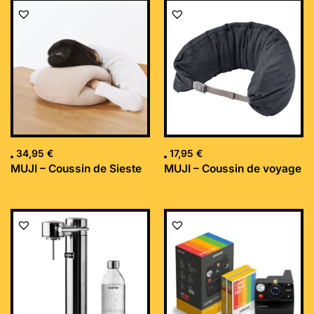
34,95
€
17,95
€
MUJI – Coussin de Sieste
MUJI – Coussin de voyage
Le
Le
prix
prix
initial
actuel
était :
est :
169,99 €.
152,34 €.