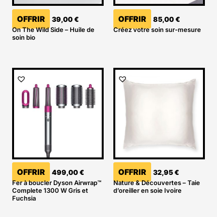
OFFRIR
OFFRIR
39,00
€
85,00
€
On The Wild Side – Huile de
Créez votre soin sur-mesure
soin bio
OFFRIR
OFFRIR
499,00
€
32,95
€
Fer à boucler Dyson Airwrap™
Nature & Découvertes – Taie
Complete 1300 W Gris et
d’oreiller en soie Ivoire
Fuchsia