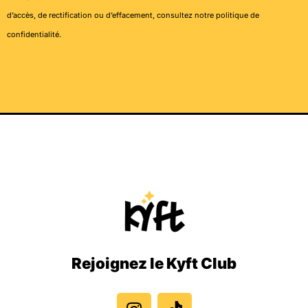
d’accès, de rectification ou d’effacement, consultez notre
politique de
confidentialité
.
Rejoignez le Kyft Club
I
T
n
i