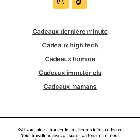
s
k
t
t
a
o
g
k
Cadeaux dernière minute
r
a
Cadeaux high tech
m
Cadeaux homme
Cadeaux immatériels
Cadeaux mamans
Kyft vous aide à trouver les meilleures idées cadeaux.
Nous travaillons avec plusieurs partenaires et nous