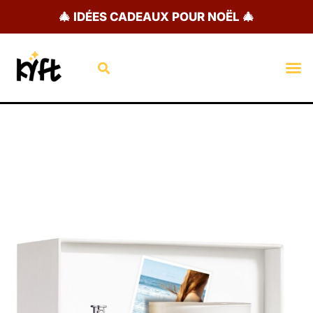
Aller
🎄 IDÉES CADEAUX POUR NOËL 🎄
au
contenu
Rechercher
M