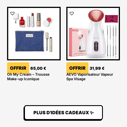
OFFRIR
OFFRIR
65,00
€
31,99
€
Oh My Cream – Trousse
AEVO Vaporisateur Vapeur
Make-up Iconique
Spa Visage
PLUS D'IDÉES CADEAUX ✨