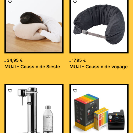
34,95
€
17,95
€
MUJI – Coussin de Sieste
MUJI – Coussin de voyage
Le
Le
prix
prix
initial
actuel
était :
est :
169,99 €.
152,34 €.