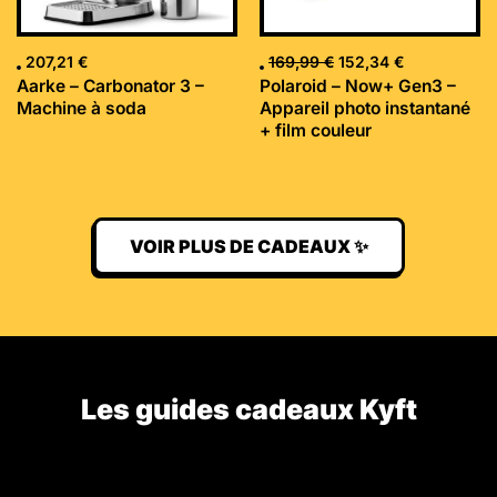
207,21
€
169,99
€
152,34
€
Aarke – Carbonator 3 –
Polaroid – Now+ Gen3 –
Machine à soda
Appareil photo instantané
+ film couleur
VOIR PLUS DE CADEAUX ✨
Les guides cadeaux Kyft​