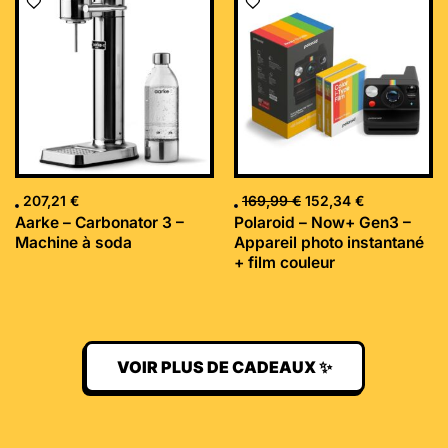
prix
prix
initial
actuel
était :
est :
169,99 €.
152,34 €.
207,21
€
169,99
€
152,34
€
Aarke – Carbonator 3 –
Polaroid – Now+ Gen3 –
Machine à soda
Appareil photo instantané
+ film couleur
VOIR PLUS DE CADEAUX ✨