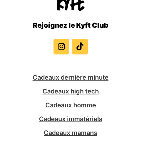
Rejoignez le Kyft Club
I
T
n
i
s
k
t
t
a
o
g
k
Cadeaux dernière minute
r
a
Cadeaux high tech
m
Cadeaux homme
Cadeaux immatériels
Cadeaux mamans