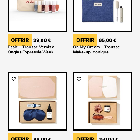
OFFRIR
OFFRIR
29,90
€
65,00
€
Essie – Trousse Vernis à
Oh My Cream – Trousse
Ongles Expressie Week
Make-up Iconique
OFFRIR
OFFRIR
86,00
€
150,00
€