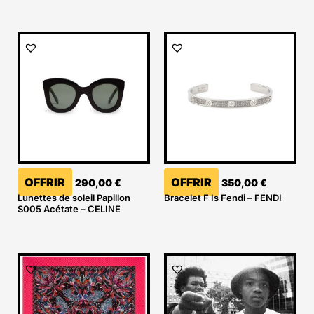
OFFRIR
OFFRIR
290,00
€
350,00
€
Lunettes de soleil Papillon
Bracelet F Is Fendi – FENDI
S005 Acétate – CELINE