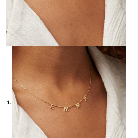
Ajouter à ma Kyft list