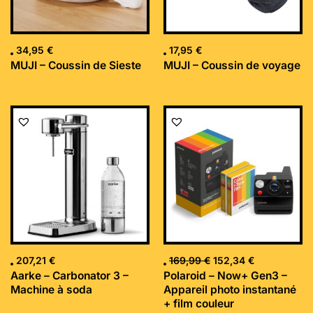
34,95
€
17,95
€
MUJI – Coussin de Sieste
MUJI – Coussin de voyage
Le
Le
prix
prix
initial
actuel
était :
est :
169,99 €.
152,34 €.
207,21
€
169,99
€
152,34
€
Aarke – Carbonator 3 –
Polaroid – Now+ Gen3 –
Machine à soda
Appareil photo instantané
+ film couleur