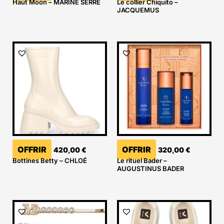
Haut Moon – MARINE SERRE
Le collier Chiquito –
JACQUEMUS
OFFRIR
OFFRIR
420,00
€
320,00
€
Bottines Betty – CHLOÉ
Le rituel Bader –
AUGUSTINUS BADER