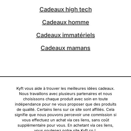
a
Cadeaux high tech
m
Cadeaux homme
Cadeaux immatériels
Cadeaux mamans
Kyft vous aide à trouver les meilleures idées cadeaux.
Nous travaillons avec plusieurs partenaires et nous
choisissons chaque produit avec soin en toute
indépendance pour ne vous proposer que des produits
de qualité. Certains liens sur ce site sont affiliés. Cela
signifie que nous pouvons percevoir une commission si
vous effectuez un achat via ces liens, sans coût
supplémentaire pour vous. En achetant via ces liens,
vous soutenez notre site Kyft.co !