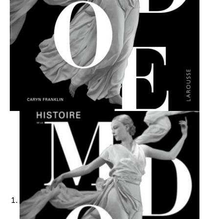
Ajouter à ma Kyft list