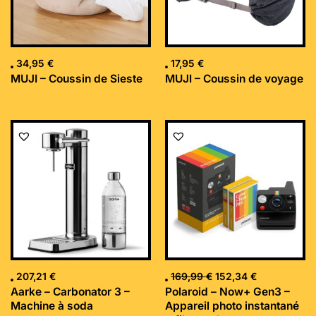
34,95
€
17,95
€
MUJI – Coussin de Sieste
MUJI – Coussin de voyage
Le
Le
prix
prix
initial
actuel
était :
est :
169,99 €.
152,34 €.
207,21
€
169,99
€
152,34
€
Aarke – Carbonator 3 –
Polaroid – Now+ Gen3 –
Machine à soda
Appareil photo instantané