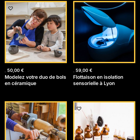
50,00
€
59,00
€
Modelez votre duo de bols
Flottaison en isolation
en céramique
sensorielle à Lyon