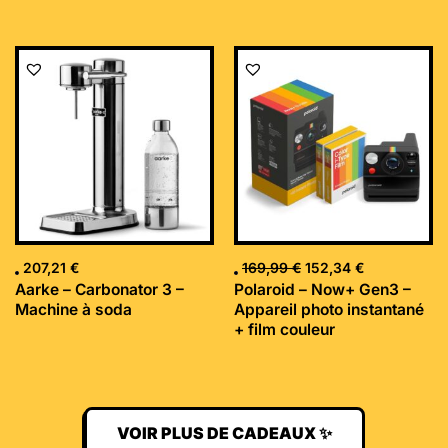
Le
Le
prix
prix
initial
actuel
était :
est :
169,99 €.
152,34 €.
207,21
€
169,99
€
152,34
€
Aarke – Carbonator 3 –
Polaroid – Now+ Gen3 –
Machine à soda
Appareil photo instantané
+ film couleur
VOIR PLUS DE CADEAUX ✨