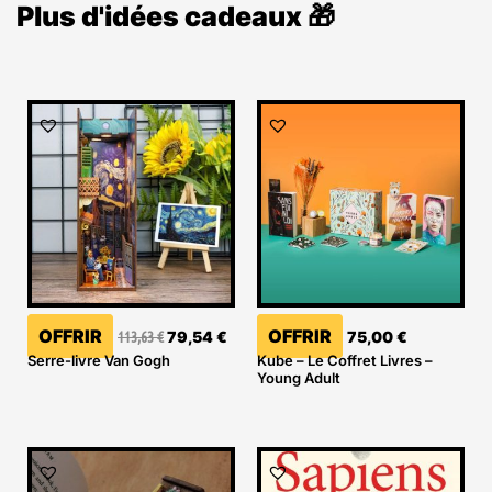
Plus d'idées cadeaux 🎁
Le
Le
prix
prix
initial
actuel
était :
est :
113,63 €.
79,54 €.
OFFRIR
OFFRIR
113,63
€
79,54
€
75,00
€
Serre-livre Van Gogh
Kube – Le Coffret Livres –
Young Adult