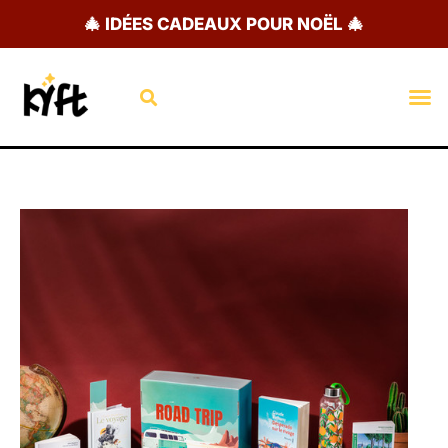
Aller
🎄 IDÉES CADEAUX POUR NOËL 🎄
au
contenu
Rechercher
M