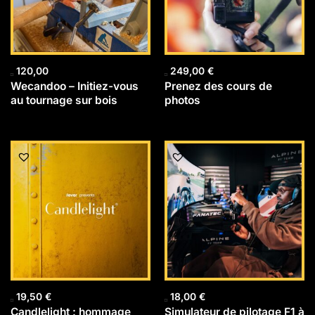
120,00
249,00
€
Wecandoo – Initiez-vous
Prenez des cours de
au tournage sur bois
photos
19,50
€
18,00
€
Candlelight : hommage
Simulateur de pilotage F1 à