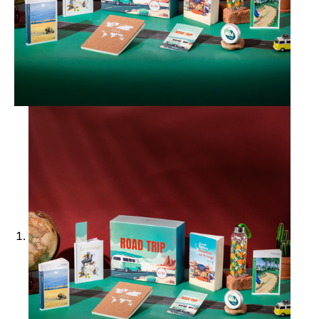
Ajouter à ma Kyft list