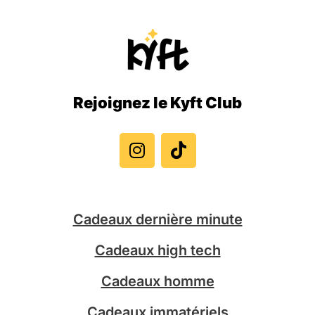
Rejoignez le Kyft Club
I
T
n
i
s
k
t
t
a
o
g
k
Cadeaux dernière minute
r
a
Cadeaux high tech
m
Cadeaux homme
Cadeaux immatériels