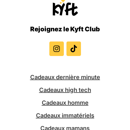
Rejoignez le Kyft Club
I
T
n
i
s
k
t
t
a
o
g
k
Cadeaux dernière minute
r
a
Cadeaux high tech
m
Cadeaux homme
Cadeaux immatériels
Cadeaux mamans