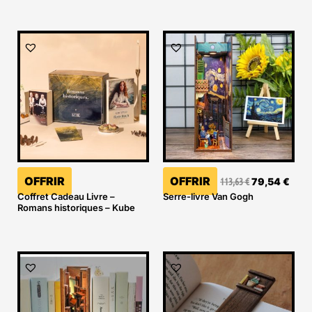
Le
Le
prix
prix
initial
actu
était :
est :
113,63 €.
79,5
OFFRIR
OFFRIR
113,63
€
79,54
€
Coffret Cadeau Livre –
Serre-livre Van Gogh
Romans historiques – Kube
Le
Le
prix
prix
initial
actuel
était :
est :
139,60 €.
125,64 €.