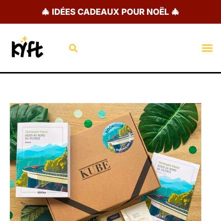
Aller
🎄 IDÉES CADEAUX POUR NOËL 🎄
au
contenu
Rechercher
M