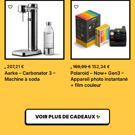
Le
Le
prix
prix
initial
actuel
était :
est :
169,99 €.
152,34 €.
207,21
€
169,99
€
152,34
€
Aarke – Carbonator 3 –
Polaroid – Now+ Gen3 –
Machine à soda
Appareil photo instantané
+ film couleur
VOIR PLUS DE CADEAUX ✨