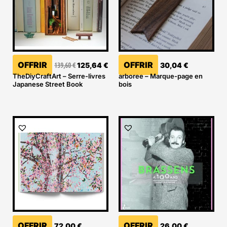
OFFRIR
OFFRIR
139,60
€
125,64
€
30,04
€
TheDiyCraftArt – Serre-livres
arboree – Marque-page en
Japanese Street Book
bois
OFFRIR
OFFRIR
72,00
€
26,00
€