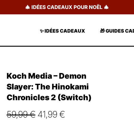
🎄 IDÉES CADEAUX POUR NOËL 🎄
✨ IDÉES CADEAUX
🎁 GUIDES C
Koch Media – Demon
Slayer: The Hinokami
Chronicles 2 (Switch)
Le
Le
59,99
€
41,99
€
prix
prix