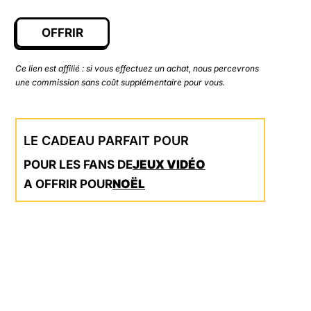
initial
actuel
était :
est :
OFFRIR
59,99 €.
41,99 €.
Ce lien est affilié : si vous effectuez un achat, nous percevrons
une commission sans coût supplémentaire pour vous.
LE CADEAU PARFAIT POUR
POUR LES FANS DE
JEUX VIDÉO
A OFFRIR POUR
NOËL