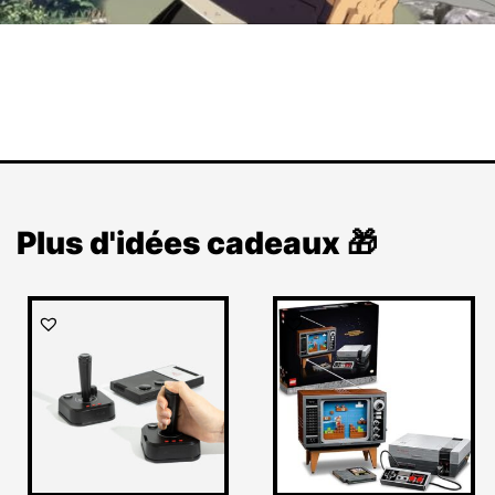
Plus d'idées cadeaux 🎁
Le
Le
prix
prix
initial
actuel
était :
est :
271,99 €.
249,99 €.