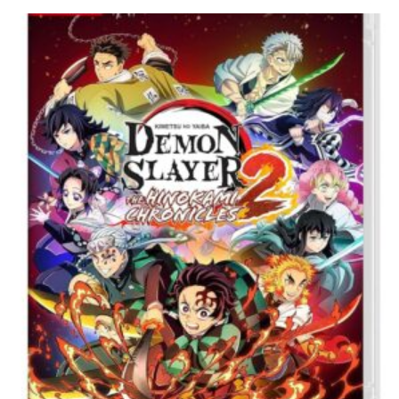
Ajouter à ma Kyft list