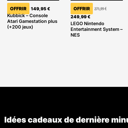
OFFRIR
OFFRIR
149,95
€
271,99
€
Kubbick – Console
249,99
€
Atari Gamestation plus
LEGO Nintendo
(+200 jeux)
Entertainment System –
NES
Idées cadeaux de dernière min