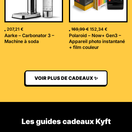
207,21
€
169,99
€
152,34
€
Aarke – Carbonator 3 –
Polaroid – Now+ Gen3 –
Machine à soda
Appareil photo instantané
+ film couleur
VOIR PLUS DE CADEAUX ✨
Les guides cadeaux Kyft​