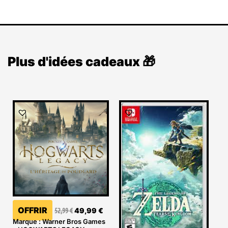
Plus d'idées cadeaux 🎁
Le
Le
prix
prix
initial
actuel
était :
est :
52,99 €.
49,99 €.
OFFRIR
52,99
€
49,99
€
Marque : Warner Bros Games