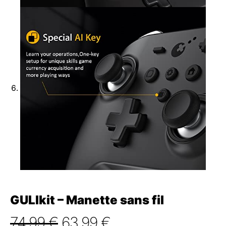
GULIkit – Manette sans fil
Le
Le
74,99
€
63,99
€