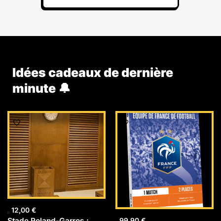
Idées cadeaux de dernière
minute 🔔
12,00
€
Stade Roland-Garros :
99,90
€