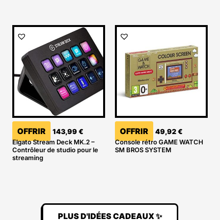
OFFRIR
OFFRIR
143,99
€
49,92
€
Elgato Stream Deck MK.2 –
Console rétro GAME WATCH
Contrôleur de studio pour le
SM BROS SYSTEM
streaming
PLUS D'IDÉES CADEAUX ✨