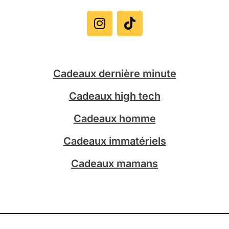
I
T
n
i
s
k
t
t
a
o
g
k
Cadeaux dernière minute
r
a
Cadeaux high tech
m
Cadeaux homme
Cadeaux immatériels
Cadeaux mamans