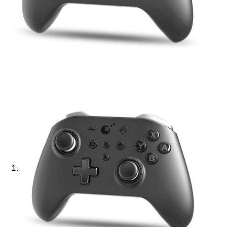
Ajouter à ma Kyft list