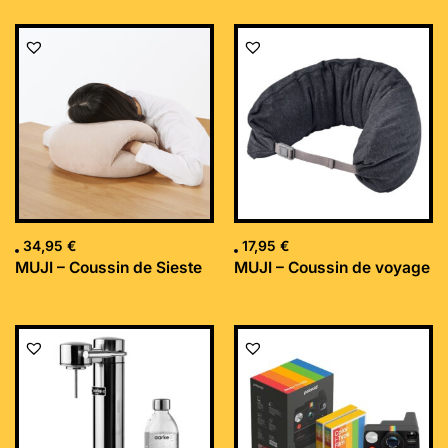
34,95
€
17,95
€
MUJI – Coussin de Sieste
MUJI – Coussin de voyage
Le
Le
prix
prix
initial
actuel
était :
est :
169,99 €.
152,34 €.