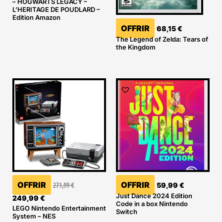
– HOGWARTS LEGACY –
L’HERITAGE DE POUDLARD –
Edition Amazon
OFFRIR
68,15
€
The Legend of Zelda: Tears of
the Kingdom
Le
Le
prix
prix
initial
actuel
était :
est :
271,99 €.
249,99 €.
OFFRIR
OFFRIR
271,99
€
59,99
€
Just Dance 2024 Edition
249,99
€
Code in a box Nintendo
LEGO Nintendo Entertainment
Switch
System – NES