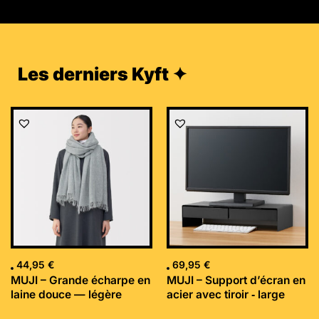
Les derniers Kyft ✦
44,95
€
69,95
€
MUJI – Grande écharpe en
MUJI – Support d’écran en
laine douce — légère
acier avec tiroir ‐ large