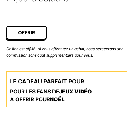
prix
prix
initial
actuel
était :
est :
OFFRIR
74,99 €.
63,99 €.
Ce lien est affilié : si vous effectuez un achat, nous percevrons une
commission sans coût supplémentaire pour vous.
LE CADEAU PARFAIT POUR
POUR LES FANS DE
JEUX VIDÉO
A OFFRIR POUR
NOËL