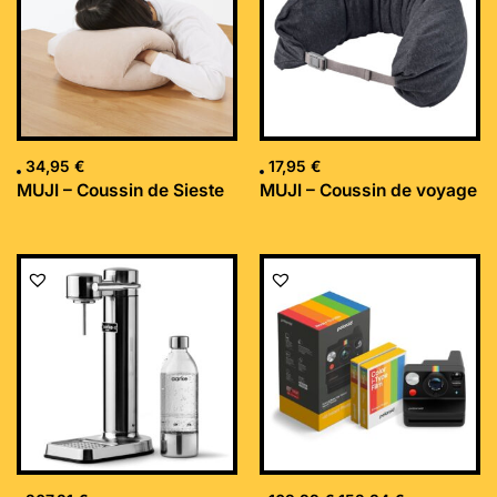
34,95
€
17,95
€
MUJI – Coussin de Sieste
MUJI – Coussin de voyage
Le
Le
prix
prix
initial
actuel
était :
est :
169,99 €.
152,34 €.