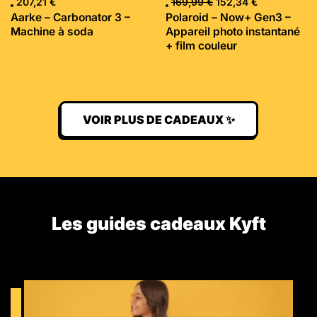
207,21
€
169,99
€
152,34
€
Aarke – Carbonator 3 –
Polaroid – Now+ Gen3 –
Machine à soda
Appareil photo instantané
+ film couleur
VOIR PLUS DE CADEAUX ✨
Les guides cadeaux Kyft​