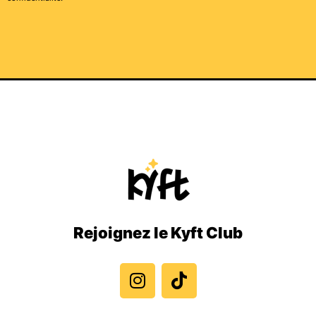
Rejoignez le Kyft Club
I
T
n
i
s
k
t
t