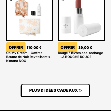
OFFRIR
OFFRIR
110,00
€
39,00
€
Oh My Cream – Coffret
Rouge à lèvres eco-recharge
Baume de Nuit Revitalisant x
– LA BOUCHE ROUGE
Kimono NOO
PLUS D'IDÉES CADEAUX ✨