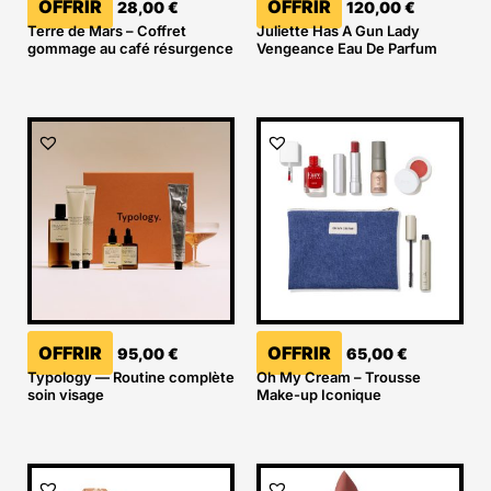
OFFRIR
OFFRIR
28,00
€
120,00
€
Terre de Mars – Coffret
Juliette Has A Gun Lady
gommage au café résurgence
Vengeance Eau De Parfum
OFFRIR
OFFRIR
95,00
€
65,00
€
Typology — Routine complète
Oh My Cream – Trousse
soin visage
Make-up Iconique