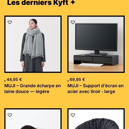
Les derniers Kyft ✦
44,95
€
69,95
€
MUJI – Grande écharpe en
MUJI – Support d’écran en
laine douce — légère
acier avec tiroir ‐ large