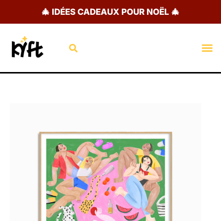
Aller
🎄 IDÉES CADEAUX POUR NOËL 🎄
au
contenu
Rechercher
M