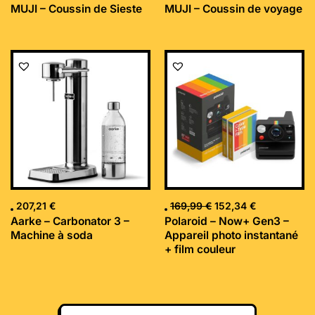
MUJI – Coussin de Sieste
MUJI – Coussin de voyage
Le
Le
prix
prix
initial
actuel
était :
est :
169,99 €.
152,34 €.
207,21
€
169,99
€
152,34
€
Aarke – Carbonator 3 –
Polaroid – Now+ Gen3 –
Machine à soda
Appareil photo instantané
+ film couleur