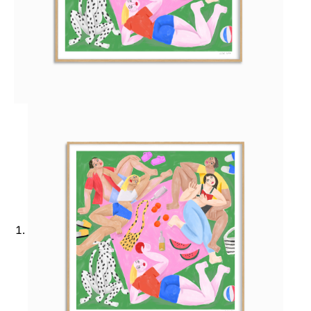
Ajouter à ma Kyft list