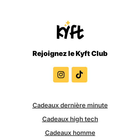
Rejoignez le Kyft Club
I
T
n
i
s
k
t
t
a
o
g
k
Cadeaux dernière minute
r
a
Cadeaux high tech
m
Cadeaux homme