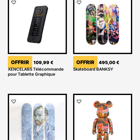
OFFRIR
OFFRIR
109,99
€
495,00
€
XENCELABS Télécommande
Skateboard BANKSY
pour Tablette Graphique