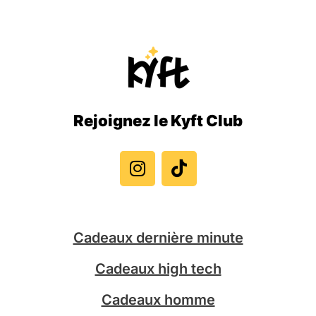
Rejoignez le Kyft Club
I
T
n
i
s
k
t
t
a
o
g
k
Cadeaux dernière minute
r
a
Cadeaux high tech
m
Cadeaux homme