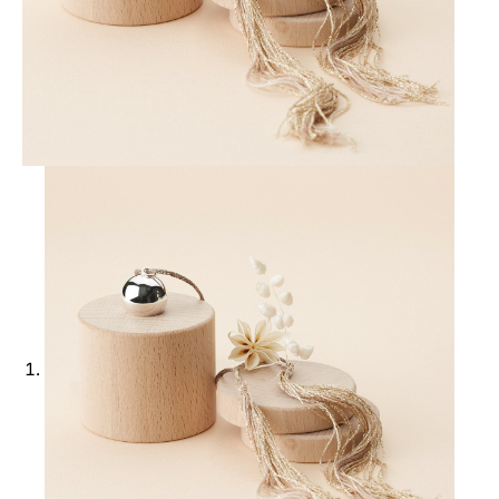
Ajouter à ma Kyft list