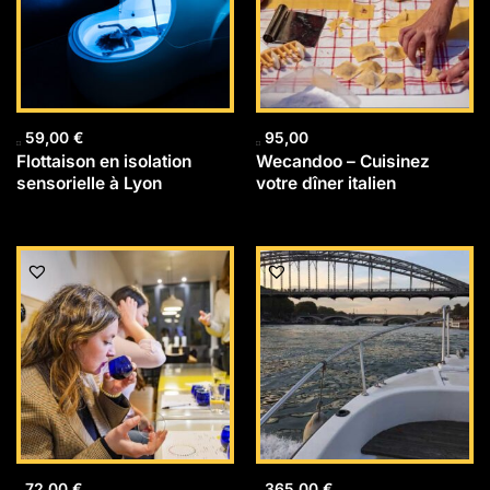
59,00
€
95,00
Flottaison en isolation
Wecandoo – Cuisinez
sensorielle à Lyon
votre dîner italien
72,00
€
365,00
€