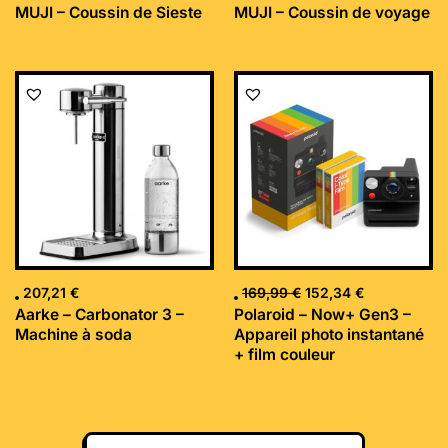
MUJI – Coussin de Sieste
MUJI – Coussin de voyage
Le
Le
prix
prix
initial
actuel
était :
est :
169,99 €.
152,34 €.
207,21
€
169,99
€
152,34
€
Aarke – Carbonator 3 –
Polaroid – Now+ Gen3 –
Machine à soda
Appareil photo instantané
+ film couleur