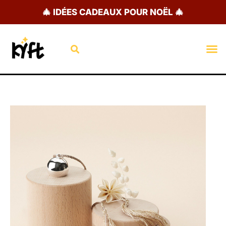
Aller
🎄 IDÉES CADEAUX POUR NOËL 🎄
au
contenu
Rechercher
M