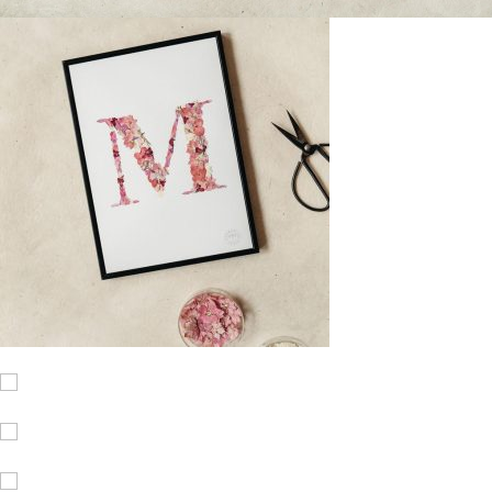
Ajouter à ma Kyft list