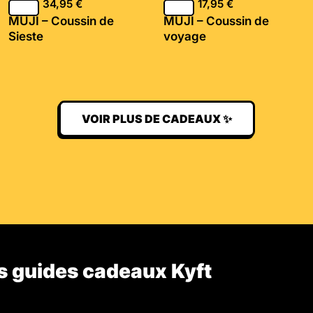
34,95
€
17,95
€
MUJI – Coussin de
MUJI – Coussin de
Sieste
voyage
VOIR PLUS DE CADEAUX ✨
s guides cadeaux Kyft​