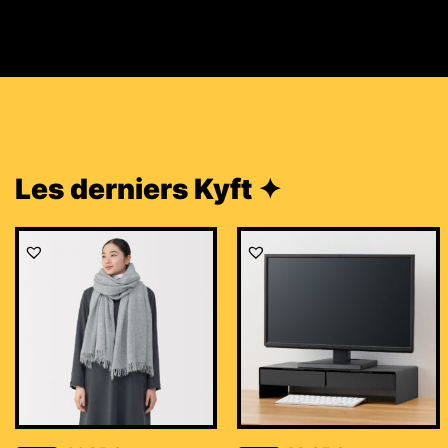
Les derniers Kyft ✦