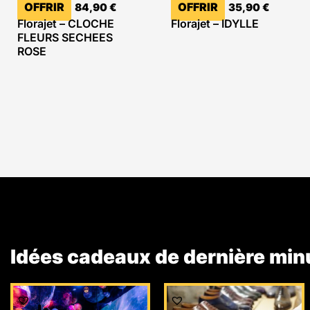
OFFRIR
OFFRIR
84,90
€
35,90
€
Florajet – CLOCHE
Florajet – IDYLLE
FLEURS SECHEES
ROSE
Idées cadeaux de dernière min