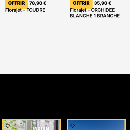
OFFRIR
OFFRIR
78,90
€
35,90
€
Florajet – FOUDRE
Florajet – ORCHIDEE
BLANCHE 1 BRANCHE