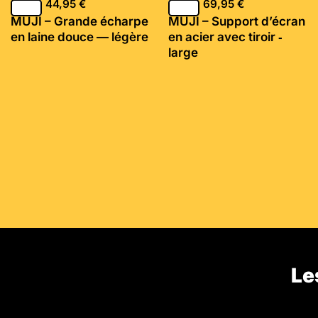
44,95
€
69,95
€
MUJI – Grande écharpe
MUJI – Support d’écran
en laine douce — légère
en acier avec tiroir ‐
large
Le