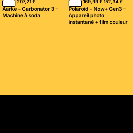
207,21
€
169,99
€
152,34
€
Aarke – Carbonator 3 –
Polaroid – Now+ Gen3 –
Machine à soda
Appareil photo
instantané + film couleur