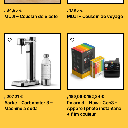
34,95
€
17,95
€
MUJI – Coussin de Sieste
MUJI – Coussin de voyage
Le
Le
prix
prix
initial
actuel
était :
est :
169,99 €.
152,34 €.
207,21
€
169,99
€
152,34
€
Aarke – Carbonator 3 –
Polaroid – Now+ Gen3 –
Machine à soda
Appareil photo instantané
+ film couleur