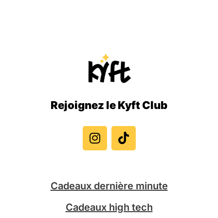
Rejoignez le Kyft Club
I
T
n
i
s
k
t
t
a
o
g
k
Cadeaux dernière minute
r
a
Cadeaux high tech
m